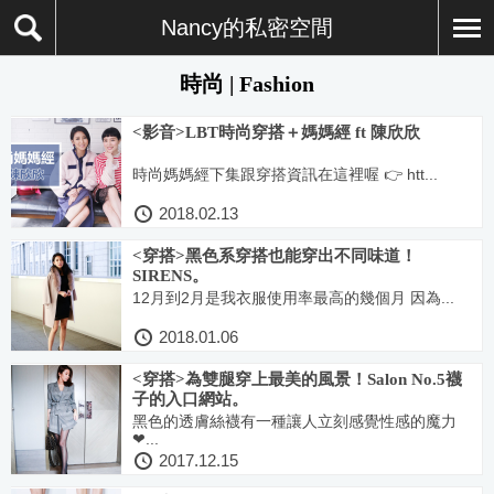
Nancy的私密空間
時尚 | Fashion
<影音>LBT時尚穿搭＋媽媽經 ft 陳欣欣
時尚媽媽經下集跟穿搭資訊在這裡喔 👉 htt...
2018.02.13
<穿搭>黑色系穿搭也能穿出不同味道！
SIRENS。
12月到2月是我衣服使用率最高的幾個月 因為...
2018.01.06
<穿搭>為雙腿穿上最美的風景！Salon No.5襪
子的入口網站。
黑色的透膚絲襪有一種讓人立刻感覺性感的魔力
❤...
2017.12.15