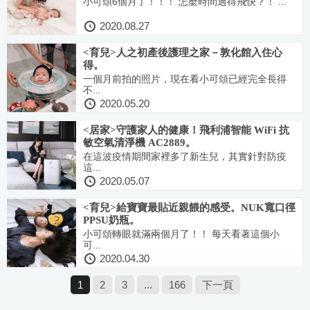
小可頌6個月了！！！ 怎麼時間過得飛快？！ ...
2020.08.27
<育兒>人之初產後護理之家－敦化館入住心
得。
一個月前拍的照片，現在看小可頌已經完全長得
不...
2020.05.20
<居家>守護家人的健康！飛利浦智能 WiFi 抗
敏空氣清淨機 AC2889。
在這波疫情期間家裡多了新生兒，其實針對防疫
這...
2020.05.07
<育兒>給寶寶最貼近親餵的感受。NUK寬口徑
PPSU奶瓶。
小可頌轉眼就滿兩個月了！！ 每天看著這個小
可...
2020.04.30
1
2
3
...
166
下一頁