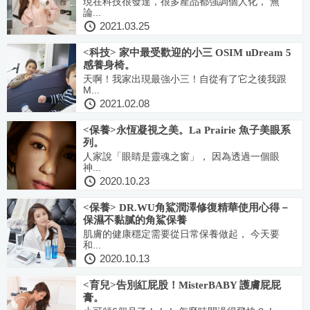
現在科技很發達，很多產品都強調個人化， 無
論...
2021.03.25
<科技> 家中最受歡迎的小三 OSIM uDream 5
感養身椅。
天啊！我家出現最強小三！自從有了它之後我跟
M...
2021.02.08
<保養>永恆凝視之美。La Prairie 魚子美眼系
列。
人家說「眼睛是靈魂之窗」， 因為透過一個眼
神...
2020.10.23
<保養> DR.WU角鯊潤澤修復精華使用心得－
保濕不黏膩的角鯊保養
肌膚的健康穩定需要從日常保養做起， 今天要
和...
2020.10.13
<育兒>告別紅屁股！MisterBABY 護膚屁屁
膏。