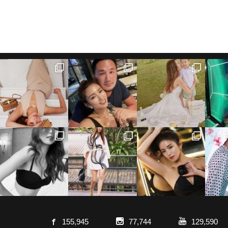
155,945
77,744
129,590