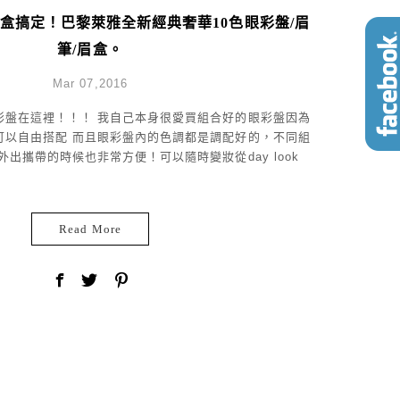
一盒搞定！巴黎萊雅全新經典奢華10色眼彩盤/眉
筆/眉盒。
Mar 07,2016
彩盤在這裡！！！ 我自己本身很愛買組合好的眼彩盤因為
可以自由搭配 而且眼彩盤內的色調都是調配好的，不同組
出攜帶的時候也非常方便！可以隨時變妝從day look
Read More