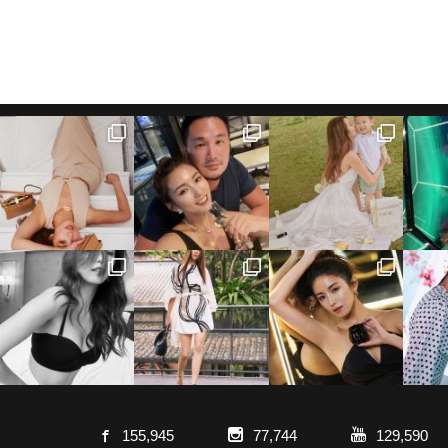
155,945
77,744
129,590