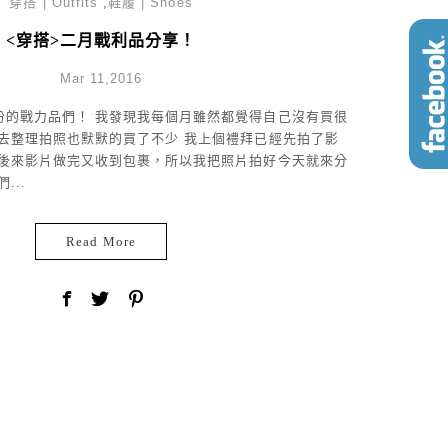
穿搭 | Outfits
,
鞋履 | Shoes
<穿搭>二月戰利品分享！
Mar 11,2016
份的戰力品們！ 我發現我每個月雖然都覺得自己沒有買很
間去整理拍照也默默的買了不少 我上個禮拜已經先拍了影
 後來影片做完又收到包裹，所以我把照片拍好今天就來分
...
Read More