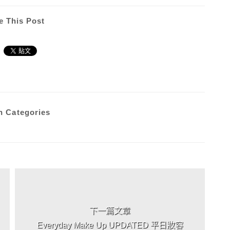
e This Post
n Categories
下一篇文章
Everyday Make Up UPDATED 平日妝容