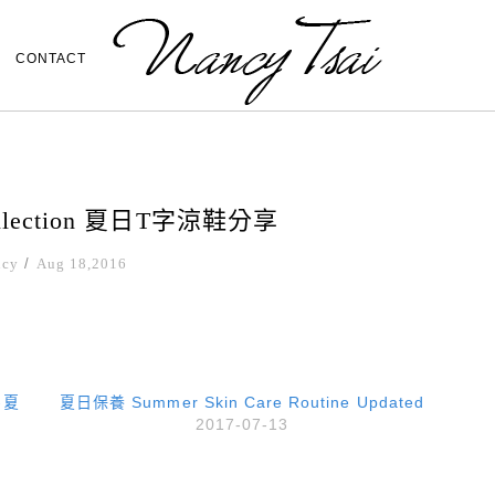
CONTACT
Collection 夏日T字涼鞋分享
ncy
/
Aug 18,2016
e-夏
夏日保養 Summer Skin Care Routine Updated
2017-07-13