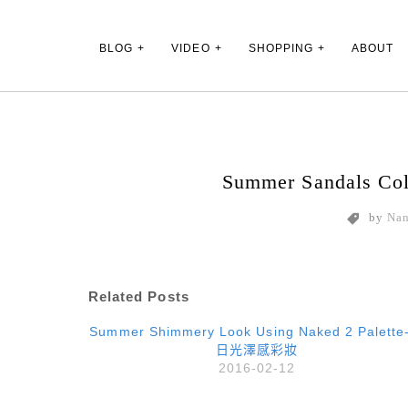
Main Menu
BLOG
VIDEO
SHOPPING
ABOUT
Summer Sandals 
by
Na
Related Posts
Summer Shimmery Look Using Naked 2 Palett
日光澤感彩妝
2016-02-12