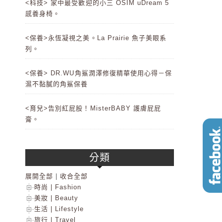
<科技> 家中最受歡迎的小三 OSIM uDream 5
感養身椅。
<保養>永恆凝視之美。La Prairie 魚子美眼系
列。
<保養> DR.WU角鯊潤澤修復精華使用心得－保
濕不黏膩的角鯊保養
<育兒>告別紅屁股！MisterBABY 護膚屁屁
膏。
分類
展開全部
|
收合全部
時尚 | Fashion
美妝 | Beauty
生活 | Lifestyle
旅行 | Travel