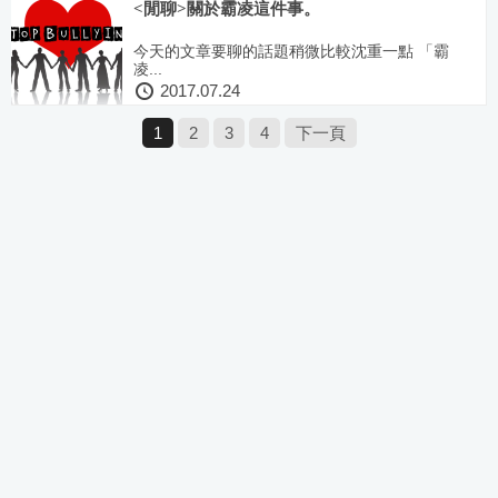
<閒聊>關於霸凌這件事。
今天的文章要聊的話題稍微比較沈重一點 「霸
凌...
2017.07.24
1
2
3
4
下一頁