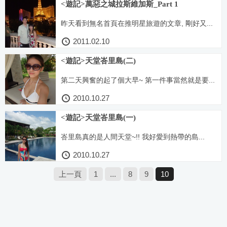
<遊記>萬惡之城拉斯維加斯_Part 1
昨天看到無名首頁在推明星旅遊的文章, 剛好又...
2011.02.10
<遊記>天堂峇里島(二)
第二天興奮的起了個大早~ 第一件事當然就是要...
2010.10.27
<遊記>天堂峇里島(一)
峇里島真的是人間天堂~!! 我好愛到熱帶的島...
2010.10.27
上一頁
1
...
8
9
10