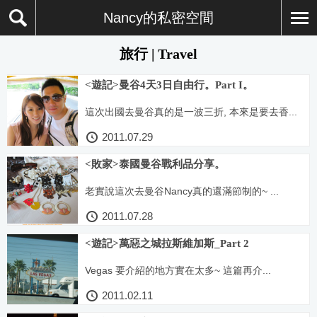
Nancy的私密空間
旅行 | Travel
<遊記>曼谷4天3日自由行。Part I。
這次出國去曼谷真的是一波三折, 本來是要去香...
2011.07.29
<敗家>泰國曼谷戰利品分享。
老實說這次去曼谷Nancy真的還滿節制的~ ...
2011.07.28
<遊記>萬惡之城拉斯維加斯_Part 2
Vegas 要介紹的地方實在太多~ 這篇再介...
2011.02.11