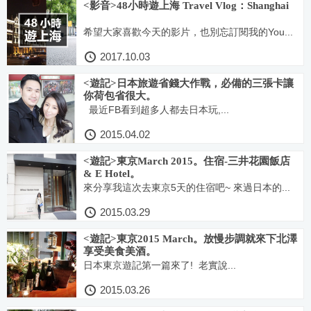
<影音>48小時遊上海 Travel Vlog：Shanghai
希望大家喜歡今天的影片，也別忘訂閱我的You...
2017.10.03
<遊記>日本旅遊省錢大作戰，必備的三張卡讓
你荷包省很大。
最近FB看到超多人都去日本玩,...
2015.04.02
<遊記>東京March 2015。住宿-三井花園飯店
& E Hotel。
來分享我這次去東京5天的住宿吧~ 來過日本的...
2015.03.29
<遊記>東京2015 March。放慢步調就來下北澤
享受美食美酒。
日本東京遊記第一篇來了! 老實說...
2015.03.26