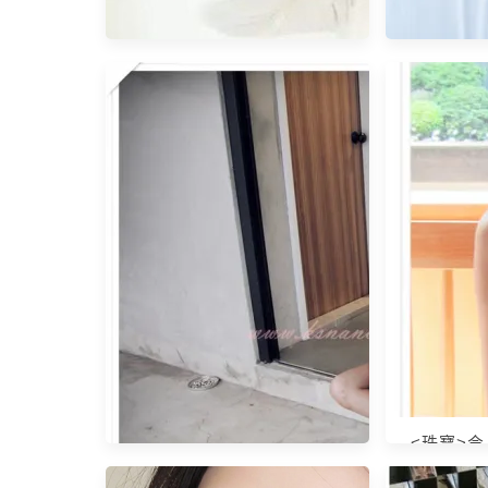
做植牙好嗎？一篇帶你分析植
<穿搭> 2
牙流程、優缺點、價格及副作
套穿搭！
用
<珠寶>
子。Tiff