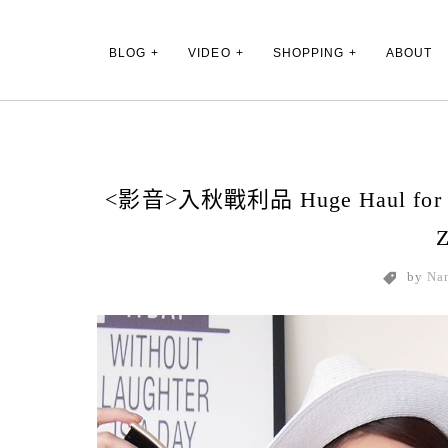
Main Menu
BLOG
VIDEO
SHOPPING
ABOUT
<影音>入秋戰利品 Huge Haul for Fall
by
Na