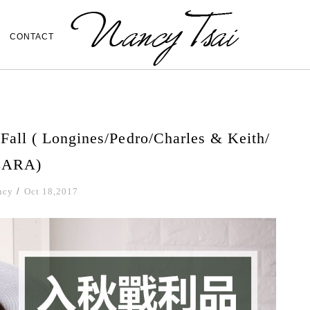
CONTACT
 ( Longines/Pedro/Charles & Keith/
ZARA)
ncy
/
Oct 18,2017