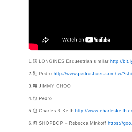
1.錶:LONGINES Esquestrian similar
http://bit
2.鞋:Pedro
http://www.pedroshoes.com/tw/?sh
3.鞋:JIMMY CHOO
4.包:Pedro
5.包:Charles & Keith
http://www.charleskeith.
6.包:SHOPBOP – Rebecca Minkoff
https://go