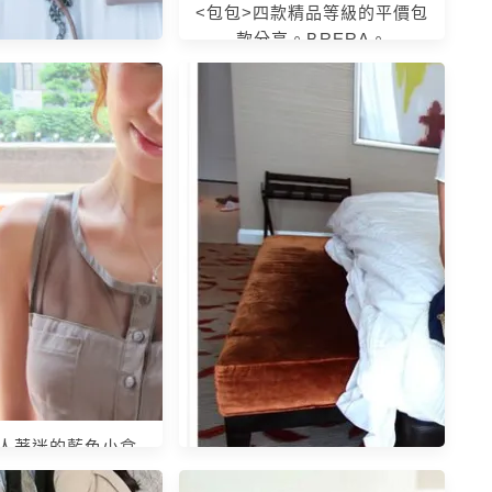
<包包>四款精品等級的平價包
款分享。BRERA。
雙夏日必備涼鞋 x 6
MISS SOFI。
令人著迷的藍色小盒
any 收藏分享 V。