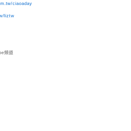
om.tw/ciaoaday
w/liztw
be頻道