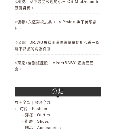
<科技> 家中最受歡迎的小三 OSIM uDream 5
感養身椅。
<保養>永恆凝視之美。La Prairie 魚子美眼系
列。
<保養> DR.WU角鯊潤澤修復精華使用心得－保
濕不黏膩的角鯊保養
<育兒>告別紅屁股！MisterBABY 護膚屁屁
膏。
分類
展開全部
|
收合全部
時尚 | Fashion
穿搭 | Outfits
鞋履 | Shoes
飾品 | Accessories