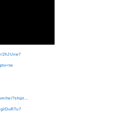
.ly/2hJUxw7
ipto=tw
com/tw/?shipt…
o.gl/DuRTu7