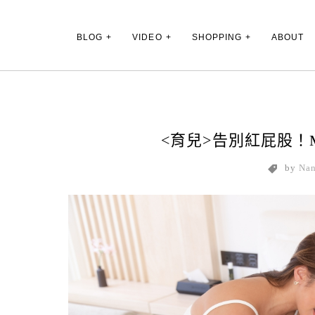
Main Menu
BLOG
VIDEO
SHOPPING
ABOUT
<育兒>告別紅屁股！Mi
by
Na