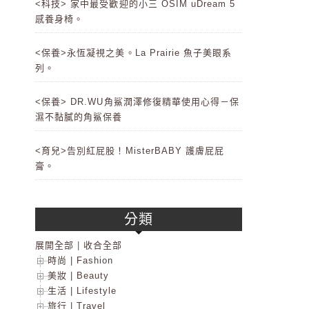
<科技> 家中最受歡迎的小三 OSIM uDream 5
感養身椅。
<保養>永恆凝視之美。La Prairie 魚子美眼系
列。
<保養> DR.WU角鯊潤澤修復精華使用心得－保
濕不黏膩的角鯊保養
<育兒>告別紅屁股！MisterBABY 護膚屁屁
膏。
分類
展開全部
|
收合全部
時尚 | Fashion
美妝 | Beauty
生活 | Lifestyle
旅行 | Travel