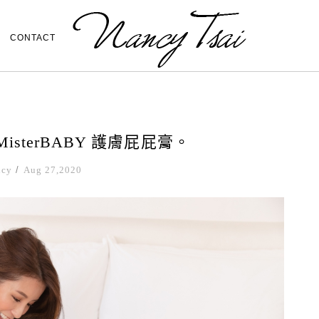
CONTACT
sterBABY 護膚屁屁膏。
ncy
/
Aug 27,2020