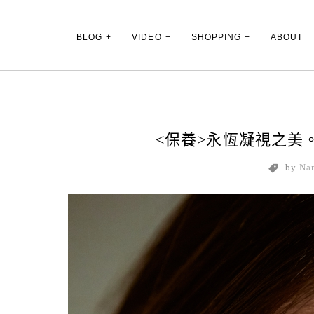
Main Menu
BLOG
VIDEO
SHOPPING
ABOUT
<保養>永恆凝視之美。La
by
Na