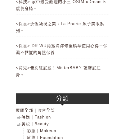
<科技> 家中最受歡迎的小三 OSIM uDream 5
感養身椅。
<保養>永恆凝視之美。La Prairie 魚子美眼系
列。
<保養> DR.WU角鯊潤澤修復精華使用心得－保
濕不黏膩的角鯊保養
<育兒>告別紅屁股！MisterBABY 護膚屁屁
膏。
分類
展開全部
|
收合全部
時尚 | Fashion
美妝 | Beauty
彩妝 | Makeup
底妝 | Foundation