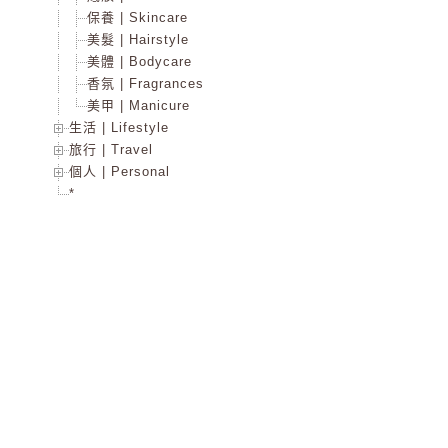
保養 | Skincare
美髮 | Hairstyle
美體 | Bodycare
香氛 | Fragrances
美甲 | Manicure
生活 | Lifestyle
旅行 | Travel
個人 | Personal
*