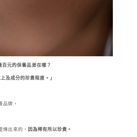
幾百元的保養品差在哪？
究上及成分的珍貴程度。」
養品牌，
，
提煉出來的，
因為稀有所以珍貴。