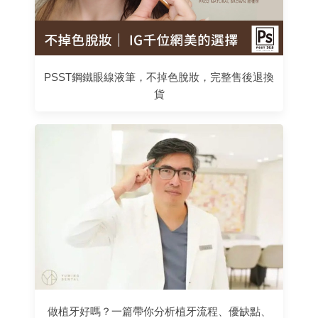
PSST鋼鐵眼線液筆，不掉色脫妝，完整售後退換
貨
做植牙好嗎？一篇帶你分析植牙流程、優缺點、