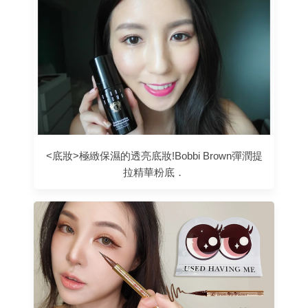
<底妝>極緻保濕的透亮底妝!Bobbi Brown彈潤提
拉精華粉底．