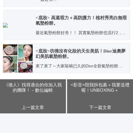
2015.02.12
<底妝> 高遮瑕力＋高防護力！植村秀亮白無瑕
氣墊粉餅。
最近氣墊粉餅好夯！！ 其實氣墊粉餅也流行2，...
2016.03.08
<底妝>彷彿沒有化妝的天生美肌！Dior迪奧夢
幻美肌氣墊粉餅。
來了來了～大家敲碗已久的Dior全新氣墊粉餅...
2016.07.27
《徵人》找尋適合的你加入我
<影音>陪我拆包裹＋我要送禮
的團隊！－數位編輯
喔！UNBOXING＋
GIVEAWAY
上一篇文章
下一篇文章