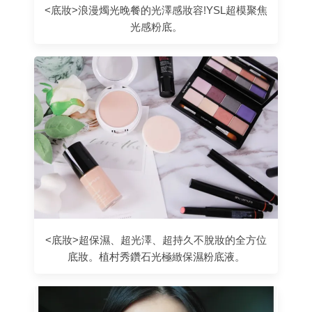
<底妝>浪漫燭光晚餐的光澤感妝容!YSL超模聚焦
光感粉底。
<底妝>超保濕、超光澤、超持久不脫妝的全方位
底妝。植村秀鑽石光極緻保濕粉底液。