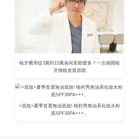
植牙費用從3萬到15萬為何差那麼多？一次揭開植
牙價格差異原因
<底妝>夏季首選無油底妝! 植村秀無油系化妝水粉
底SPF30PA+++。