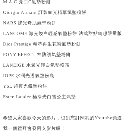
M.A.C 亮白C氣墊粉餅
Giorgio Armani 訂製絲光精華氣墊粉餅
NARS 裸光奇肌氣墊粉餅
LANCOME 激光煥白輕感氣墊粉餅 法式甜點綺想限量版
Dior Prestige 精萃再生花蜜氣墊粉餅
PONY EFFECT 神防護氣墊粉餅
LANEIGE 水聚光淨白氣墊粉霜
IOPE 水潤光透氣墊粉底
YSL 超模光氣墊粉餅
Estee Lauder 極淨光白雪公主氣墊
希望大家喜歡今天的影片，也別忘訂閱我的Youtube頻道
我一個禮拜會發兩支影片喔！