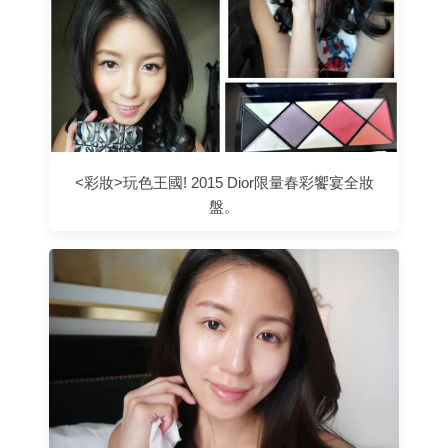
<彩妝>玩色王國! 2015 Dior限量春彩饗宴全妝
盤。