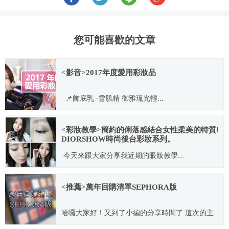
您可能喜歡的文章
<影音>2017年度愛用彩妝品
📌飾底乳 ‧雪肌精 御雅琉光輕...
2017.11.27
<彩妝教學>簡約的俐落感結合女性柔美的特質!
DIORSHOW時尚後台彩妝系列。
今天來跟大家分享我近期的眼妝教學...
2015.05.31
<推薦>萬年回購清單SEPHORA版
哈囉大家好！又到了小編的分享時間了 這次的主...