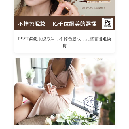
PSST鋼鐵眼線液筆，不掉色脫妝，完整售後退換
貨