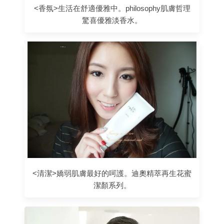
<香氛>生活在舒適優雅中。philosophy肌膚哲理
驚喜優雅淡香水。
<清潔>嬌弱肌膚最好的呵護。迪奧精萃再生花蜜
潔顏系列。