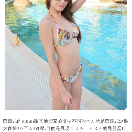
巴西式的bikini跟其他國家的版型不同的地方就是巴西式泳裝
大多採1/2至3/4遮臀,目的是展現ㄉㄨㄞ ㄉㄨㄞ的屁股蛋!!!