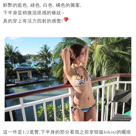
鮮艷的藍色, 綠色, 白色, 橘色的圖案,
下半身是稍微混搭感的條紋~
真的穿上有活力四射的感覺!
這一件是1/2遮臀,下半身的部分看我之前穿韓版bikini的曬痕