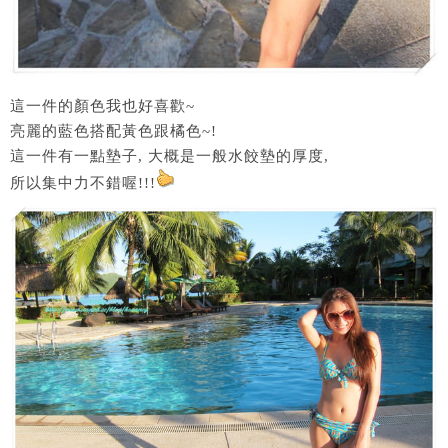
這一件的顏色我也好喜歡~
亮麗的藍色搭配黃色跟橘色~!
這一件有一點墊子, 大概是一般水餃墊的厚度,
所以集中力不錯喔!!!