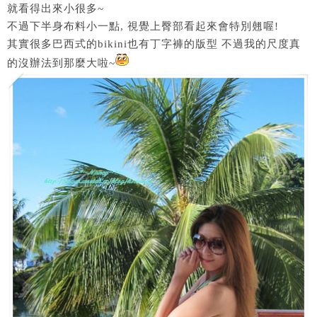
就看得出來小很多~
不過下半身布料小一點, 視覺上臀部看起來會特別翹喔!
其實很多巴西式的bikini也有丁字褲的版型 不過我的尺度真
的沒辦法到那麼大啦~