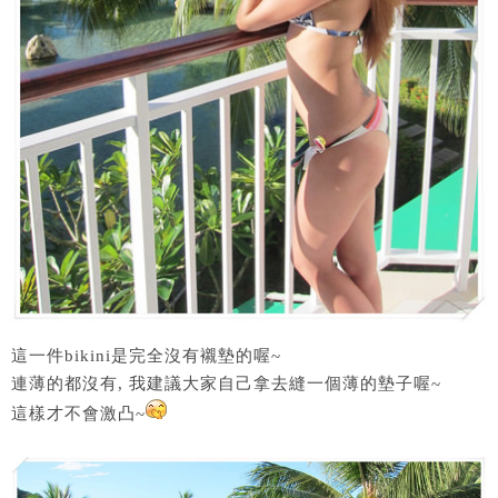
這一件bikini是完全沒有襯墊的喔~
連薄的都沒有, 我建議大家自己拿去縫一個薄的墊子喔~
這樣才不會激凸~