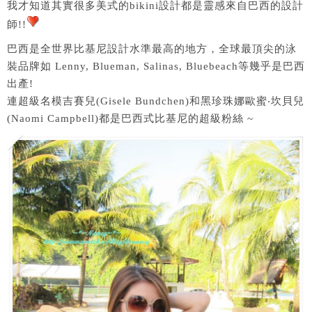
我才知道其實很多美式的bikini設計都是靈感來自巴西的設計
師!!
巴西是全世界比基尼設計水準最高的地方，全球最頂尖的泳
裝品牌如 Lenny, Blueman, Salinas, Bluebeach等幾乎是巴西
出產!
連超級名模吉賽兒(Gisele Bundchen)和黑珍珠娜歐蜜‧坎貝兒
(Naomi Campbell)都是巴西式比基尼的超級粉絲 ~