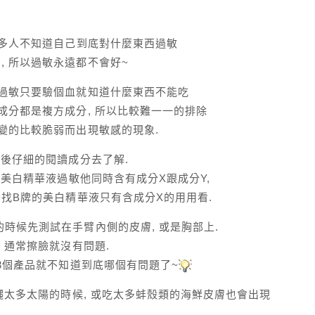
很多人不知道自己到底對什麼東西過敏
 所以過敏永遠都不會好~
物過敏只要驗個血就知道什麼東西不能吃
成分都是複方成分, 所以比較難一一的排除
變的比較脆弱而出現敏感的現象.
然後仔細的閱讀成分去了解.
的美白精華液過敏他同時含有成分X跟成分Y,
去找B牌的美白精華液只有含成分X的用用看.
時候先測試在手臂內側的皮膚, 或是胸部上.
 通常擦臉就沒有問題.
,3個產品就不知道到底哪個有問題了~
我曬太多太陽的時候, 或吃太多蚌殼類的海鮮皮膚也會出現