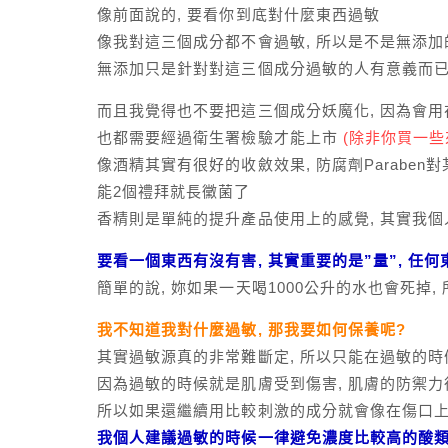
像前面說的, 要看你到底對什麼東西過敏
像我對這三個成分都不會過敏, 所以是不是無添加
無添加只是針對對這三個成分過敏的人有意義而已
而且我覺得也不要把這三個成分妖魔化, 因為會用
也都需要經過衛生署檢驗才能上市
(除非你買一些
像酒精其實有很好的收斂效果, 防腐劑Parabe
能2個禮拜就長黴菌了
香精則是單純的提升產品使用上的感覺, 其實我個
要看一個東西有沒有害, 其實重要的是”量”, 任
簡單的說, 妳如果一天喝1000公升的水也會死掉,
我不知道我對什麼過敏, 那我要如何保養呢?
其實過敏源真的非常難斷定, 所以只能在過敏的時
因為過敏的時候就是肌膚受到傷害, 肌膚的防禦力
所以如果還繼續用比較刺激的成分就會像在傷口上
我個人建議過敏的時候一律避免濃度比較高的酸類