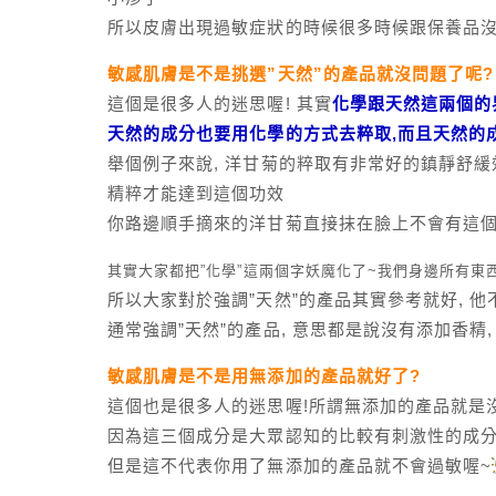
所以皮膚出現過敏症狀的時候很多時候跟保養品沒
敏感肌膚是不是挑選”天然”的產品就沒問題了呢?
這個是很多人的迷思喔! 其實
化學跟天然這兩個的
天然的成分也要用化學的方式去粹取,而且天然的
舉個例子來說, 洋甘菊的粹取有非常好的鎮靜舒緩
精粹才能達到這個功效
你路邊順手摘來的洋甘菊直接抹在臉上不會有這個
其實大家都把”化學”這兩個字妖魔化了~我們身邊所有東
所以大家對於強調”天然”的產品其實參考就好, 
通常強調”天然”的產品, 意思都是說沒有添加香精,
敏感肌膚是不是用無添加的產品就好了?
這個也是很多人的迷思喔!所謂無添加的產品就是沒
因為這三個成分是大眾認知的比較有刺激性的成分
但是這不代表你用了無添加的產品就不會過敏喔~