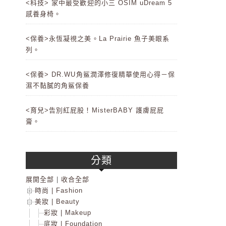
<科技> 家中最受歡迎的小三 OSIM uDream 5
感養身椅。
<保養>永恆凝視之美。La Prairie 魚子美眼系
列。
<保養> DR.WU角鯊潤澤修復精華使用心得－保
濕不黏膩的角鯊保養
<育兒>告別紅屁股！MisterBABY 護膚屁屁
膏。
分類
展開全部
|
收合全部
時尚 | Fashion
美妝 | Beauty
彩妝 | Makeup
底妝 | Foundation