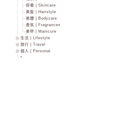
保養 | Skincare
美髮 | Hairstyle
美體 | Bodycare
香氛 | Fragrances
美甲 | Manicure
生活 | Lifestyle
旅行 | Travel
個人 | Personal
*