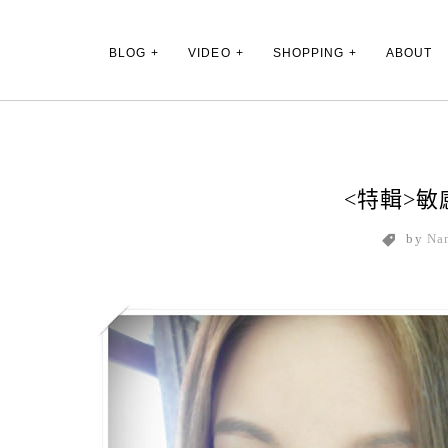
Main Menu
BLOG
VIDEO
SHOPPING
ABOUT
<特輯>
by
Na