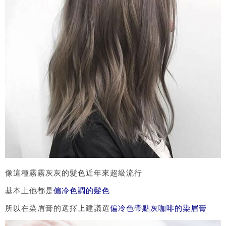
像這種霧霧灰灰的髮色近年來超級流行
基本上他都是
偏冷色調的髮色
所以在染眉膏的選擇上建議選
偏冷色帶點灰咖啡的染眉膏