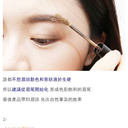
誰都
不想眉頭顏色和形狀過於生硬
所以
建議從眉尾開始化
形成色彩飽和的眉尾
最後產品帶到眉頭 化出自然暈染的效果
2/