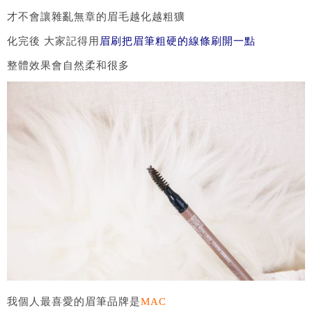
才不會讓雜亂無章的眉毛越化越粗獷
化完後 大家記得用
眉刷把眉筆粗硬的線條刷開一點
整體效果會自然柔和很多
我個人最喜愛的眉筆品牌是
MAC