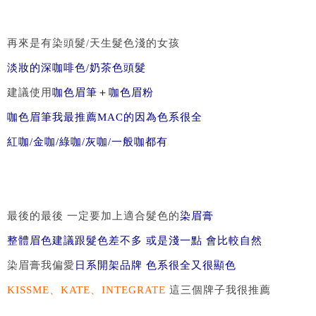
再來是有染頭髮/天生髮色淺的女孩
淡妝的深咖啡色/奶茶色頭髮
建議使用
咖色眉筆＋咖色眉粉
咖色眉筆我最推薦MAC的因為色系很全
紅咖/金咖/綠咖/灰咖/一般咖都有
最後的最後 一定要加上適合髮色的
染眉膏
整體眉色建議跟髮色差不多 或是淺一點 會比較自然
染眉膏我偏愛
日系開架品牌 色系很全又很顯色
KISSME、KATE、INTEGRATE
這三個牌子我很推薦