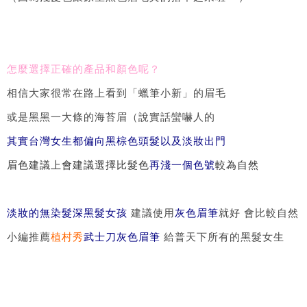
怎麼選擇正確的產品和顏色呢？
相信大家很常在路上看到「蠟筆小新」的眉毛
或是黑黑一大條的海苔眉（說實話蠻嚇人的
其實台灣女生都偏向黑棕色頭髮以及淡妝出門
眉色建議上會建議選擇比髮色
再淺一個色號
較為自然
淡妝的無染髮深黑髮女孩
建議使用
灰色眉筆
就好 會比較自然
小編推薦
植村秀
武士刀灰色眉筆
給普天下所有的黑髮女生