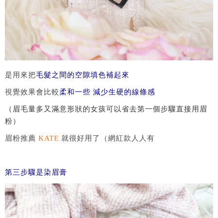
是用來把
毛髮之間的空隙填色補起來
視覺效果會比較
柔和一些 減少生硬的線條感
（眉毛量多又滿意形狀的女孩可以省去第一個步驟直接用眉
粉）
眉粉推薦
KATE
就很好用了（網紅款人人有
第三步驟是染眉膏