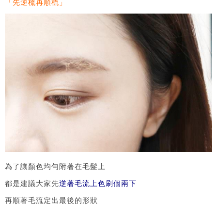
「先逆梳再順梳」
為了讓顏色均勻附著在毛髮上
都是建議大家先
逆著毛流上色刷個兩下
再順著毛流定出最後的形狀