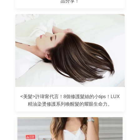
品分享！
<美髮>許瑋甯代言！8個修護髮絲的小tips！LUX
精油染燙修護系列喚醒髮的耀眼生命力。