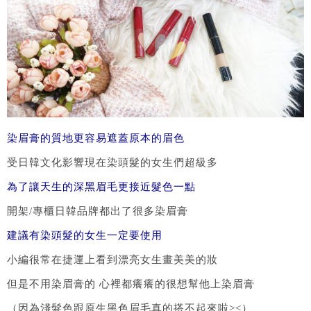
染眉膏的質地更容易遮蓋原本的眉色
受日韓文化影響現在染頭髮的女生們超級多
為了讓天生的深黑眉毛更接近髮色一點
開架/專櫃日韓品牌都出了很多染眉膏
建議有染頭髮的女生一定要使用
小編很常在捷運上看到漂亮女生畫美美的妝
但是不用染眉膏的 心裡都癢癢的很想幫他上染眉膏
（因為淺髮色跟原生黑色眉毛真的搭不起來啦><）