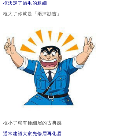
框決定了眉毛的粗細
框大了你就是「兩津勘吉」
框小了就有種細眉的古典感
通常建議大家先修眉再化眉