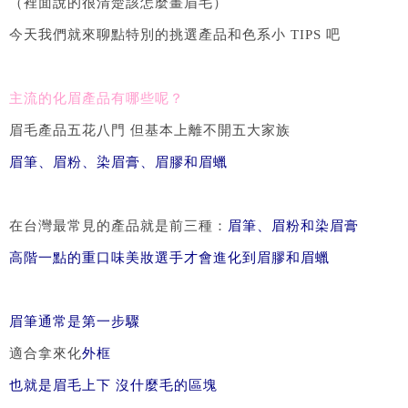
（裡面說的很清楚該怎麼畫眉毛）
今天我們就來聊點特別的挑選產品和色系小 TIPS 吧
主流的化眉產品有哪些呢？
眉毛產品五花八門 但基本上離不開五大家族
眉筆、眉粉、染眉膏、眉膠和眉蠟
在台灣最常見的產品就是前三種：
眉筆、眉粉和染眉膏
高階一點的重口味美妝選手才會進化到眉膠和眉蠟
眉筆通常是第一步驟
適合拿來化
外框
也就是眉毛上下 沒什麼毛的區塊