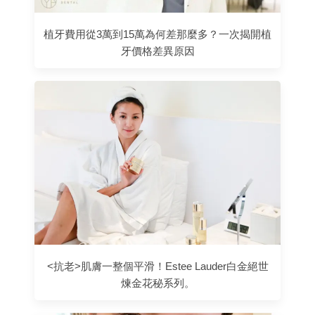
植牙費用從3萬到15萬為何差那麼多？一次揭開植
牙價格差異原因
<抗老>肌膚一整個平滑！Estee Lauder白金絕世
煉金花秘系列。