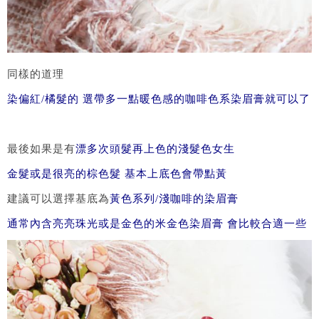
同樣的道理
染偏紅/橘髮的 選帶多一點暖色感的咖啡色系染眉膏就可以了
最後如果是有
漂多次頭髮再上色的淺髮色女生
金髮或是很亮的棕色髮 基本上底色會帶點黃
建議可以選擇基底為
黃色系列/淺咖啡的染眉膏
通常內含亮亮珠光或是金色的米金色染眉膏
會比較合適一些