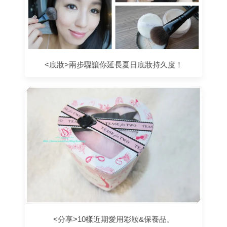
<底妝>兩步驟讓你延長夏日底妝持久度！
<分享>10樣近期愛用彩妝&保養品。