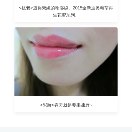
<抗老>還你緊緻的輪廓線。2015全新迪奧精萃再
生花蜜系列。
<彩妝>春天就是要果凍唇~