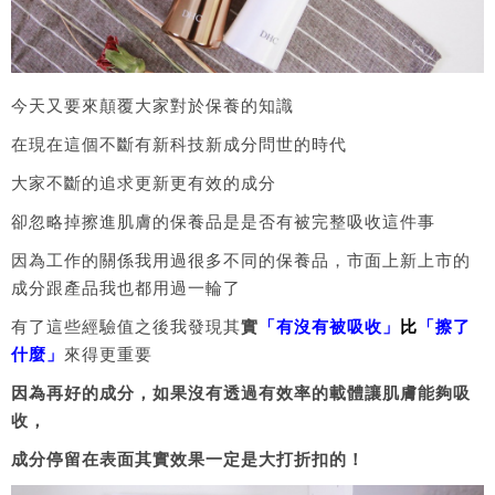
今天又要來顛覆大家對於保養的知識
在現在這個不斷有新科技新成分問世的時代
大家不斷的追求更新更有效的成分
卻忽略掉擦進肌膚的保養品是是否有被完整吸收這件事
因為工作的關係我用過很多不同的保養品，市面上新上市的
成分跟產品我也都用過一輪了
有了這些經驗值之後我發現其
實
「有沒有被吸收」
比
「擦了
什麼」
來得更重要
因為再好的成分，如果沒有透過有效率的載體讓肌膚能夠吸
收，
成分停留在表面其實效果一定是大打折扣的！