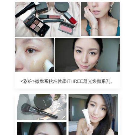
<彩粧>微燃系秋粧教學!THREE凝光煥顏系列。