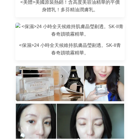
<美體>美國原裝熱銷！含高度美容油精華的平價
身體乳！多芬精油潤膚乳。
<保濕>24 小時全天候維持肌膚晶瑩剔透。SK-II青
春奇蹟噴霧精華。