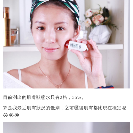
目前測出的肌膚狀態水只有2格，35%。
算是我最近肌膚狀況的低潮，之前曬後肌膚都比現在穩定呢
😭😭😭