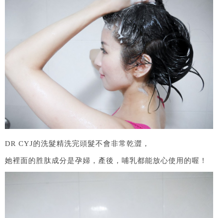
DR CYJ的洗髮精洗完頭髮不會非常乾澀，
她裡面的胜肽成分是孕婦，產後，哺乳都能放心使用的喔！