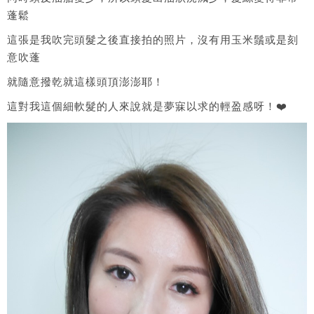
蓬鬆
這張是我吹完頭髮之後直接拍的照片，沒有用玉米鬚或是刻
意吹蓬
就隨意撥乾就這樣頭頂澎澎耶！
這對我這個細軟髮的人來說就是夢寐以求的輕盈感呀！❤️