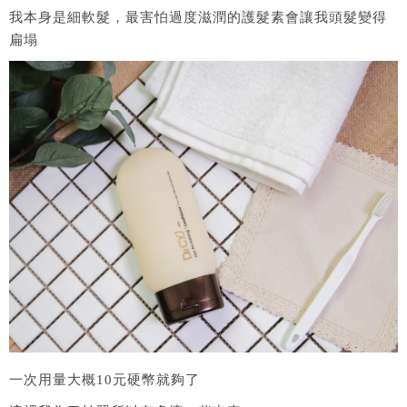
我本身是細軟髮，最害怕過度滋潤的護髮素會讓我頭髮變得
扁塌
一次用量大概10元硬幣就夠了