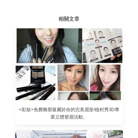
相關文章
<彩妝>免費雕塑最屬於你的完美眉形!植村秀3D專
業立體塑眉活動。