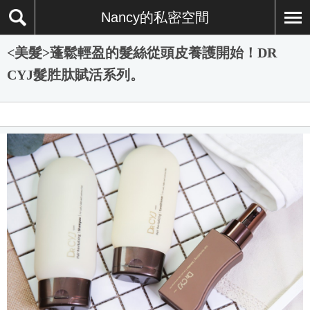
Nancy的私密空間
<美髮>蓬鬆輕盈的髮絲從頭皮養護開始！DR
CYJ髮胜肽賦活系列。