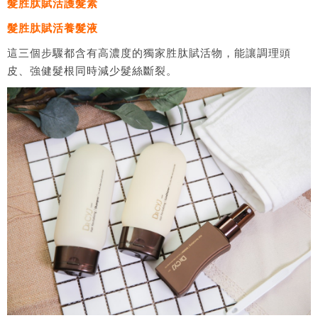
髮胜肽賦活護髮素
髮胜肽賦活養髮液
這三個步驟都含有高濃度的獨家胜肽賦活物，能讓調理頭
皮、強健髮根同時減少髮絲斷裂。