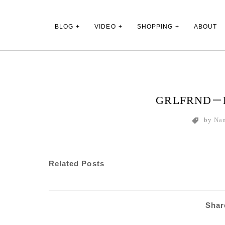
Main Menu
BLOG
VIDEO
SHOPPING
ABOUT
GRLFRND－P
by
Na
Related Posts
Shar