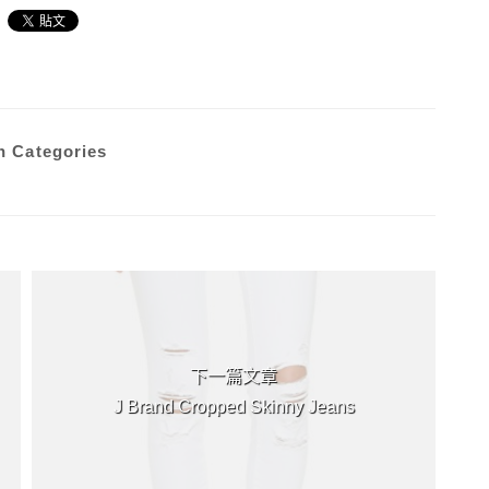
n Categories
下一篇文章
J Brand Cropped Skinny Jeans