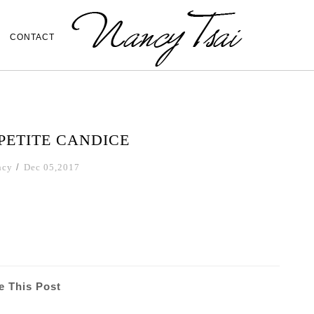
CONTACT
ETITE CANDICE
ncy
/
Dec 05,2017
e This Post