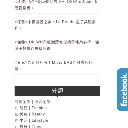
<科技> 家中最受歡迎的小三 OSIM uDream 5
感養身椅。
<保養>永恆凝視之美。La Prairie 魚子美眼系
列。
<保養> DR.WU角鯊潤澤修復精華使用心得－保
濕不黏膩的角鯊保養
<育兒>告別紅屁股！MisterBABY 護膚屁屁
膏。
分類
展開全部
|
收合全部
時尚 | Fashion
美妝 | Beauty
生活 | Lifestyle
旅行 | Travel