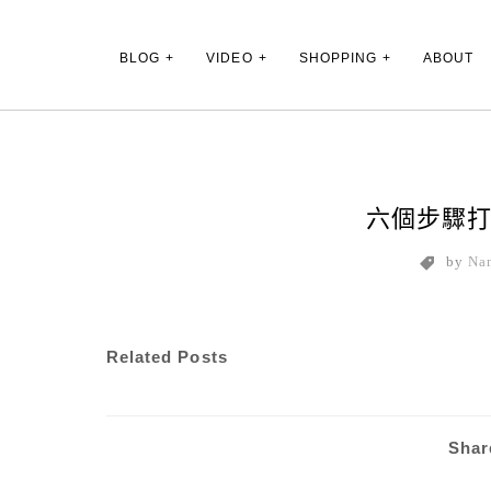
Main Menu
BLOG
VIDEO
SHOPPING
ABOUT
六個步驟
by
Na
Related Posts
Shar