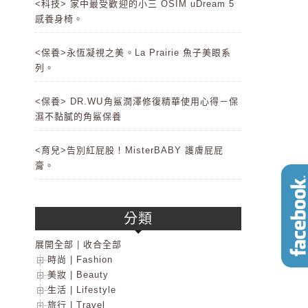
<科技> 家中最受歡迎的小三 OSIM uDream 5
感養身椅。
<保養>永恆凝視之美。La Prairie 魚子美眼系
列。
<保養> DR.WU角鯊潤澤修復精華使用心得－保
濕不黏膩的角鯊保養
<育兒>告別紅屁股！MisterBABY 護膚屁屁
膏。
分類
展開全部
|
收合全部
時尚 | Fashion
美妝 | Beauty
生活 | Lifestyle
旅行 | Travel