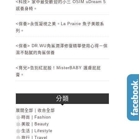
<科技> 家中最受歡迎的小三 OSIM uDream 5
感養身椅。
<保養>永恆凝視之美。La Prairie 魚子美眼系
列。
<保養> DR.WU角鯊潤澤修復精華使用心得－保
濕不黏膩的角鯊保養
<育兒>告別紅屁股！MisterBABY 護膚屁屁
膏。
分類
展開全部
|
收合全部
時尚 | Fashion
美妝 | Beauty
生活 | Lifestyle
旅行 | Travel