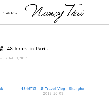
CONTACT
8 hours in Paris
ncy
/
Jul 13,2017
ck
48小時遊上海 Travel Vlog：Shanghai
2017-10-03