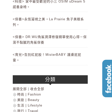
<科技> 家中最受歡迎的小三 OSIM uDream 5
感養身椅。
<保養>永恆凝視之美。La Prairie 魚子美眼系
列。
<保養> DR.WU角鯊潤澤修復精華使用心得－保
濕不黏膩的角鯊保養
<育兒>告別紅屁股！MisterBABY 護膚屁屁
膏。
分類
展開全部
|
收合全部
時尚 | Fashion
美妝 | Beauty
生活 | Lifestyle
旅行 | Travel