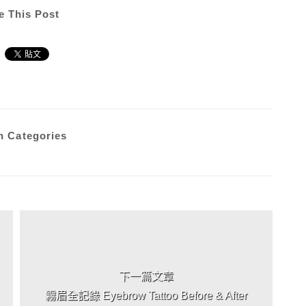
e This Post
n Categories
下一篇文章
霧眉全記錄 Eyebrow Tattoo Before & After