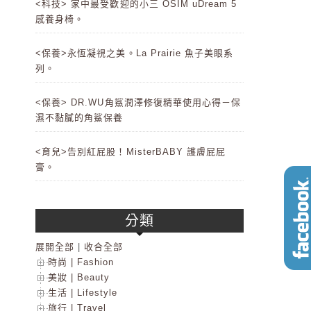
<科技> 家中最受歡迎的小三 OSIM uDream 5
感養身椅。
<保養>永恆凝視之美。La Prairie 魚子美眼系
列。
<保養> DR.WU角鯊潤澤修復精華使用心得－保
濕不黏膩的角鯊保養
<育兒>告別紅屁股！MisterBABY 護膚屁屁
膏。
分類
展開全部
|
收合全部
時尚 | Fashion
美妝 | Beauty
生活 | Lifestyle
旅行 | Travel