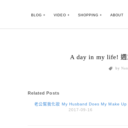
Main Menu
BLOG
VIDEO
SHOPPING
ABOUT
A day in my lif
by
Na
Related Posts
老公幫我化妝 My Husband Does My Make Up
2017-09-16