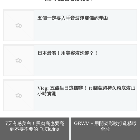
五個一定要入手音波淨膚儀的理由
2017.10.05
日本最夯！用美容液洗髮？！
2018.06.08
Vlog: 五歲生日這樣辦！ ft 蘭蔻超持久粉底液12
小時實測
2018.07.18
7天有感美白！黑肉底也要亮
GRWM－用開架彩妝打造精緻
到不要不要的 Ft.Clarins
全妝