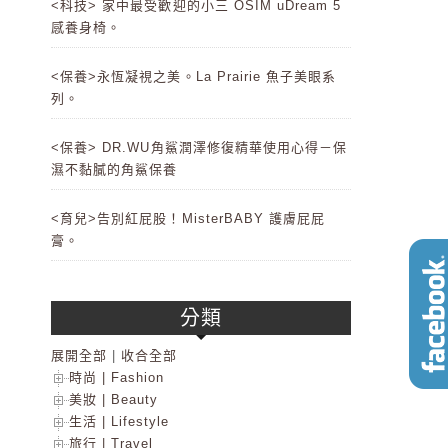
<科技> 家中最受歡迎的小三 OSIM uDream 5
感養身椅。
<保養>永恆凝視之美。La Prairie 魚子美眼系
列。
<保養> DR.WU角鯊潤澤修復精華使用心得－保
濕不黏膩的角鯊保養
<育兒>告別紅屁股！MisterBABY 護膚屁屁
膏。
分類
展開全部
|
收合全部
時尚 | Fashion
美妝 | Beauty
生活 | Lifestyle
旅行 | Travel