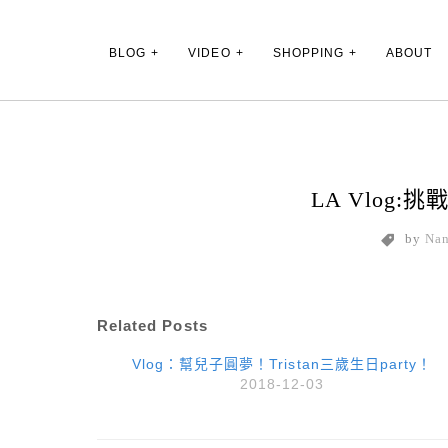
Main Menu
BLOG
VIDEO
SHOPPING
ABOUT
LA Vlog
by
Na
Related Posts
Vlog：幫兒子圓夢！Tristan三歲生日party！
2018-12-03