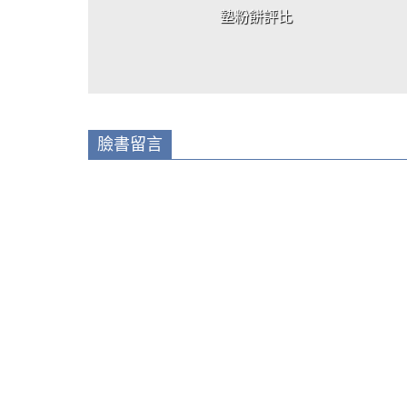
墊粉餅評比
臉書留言