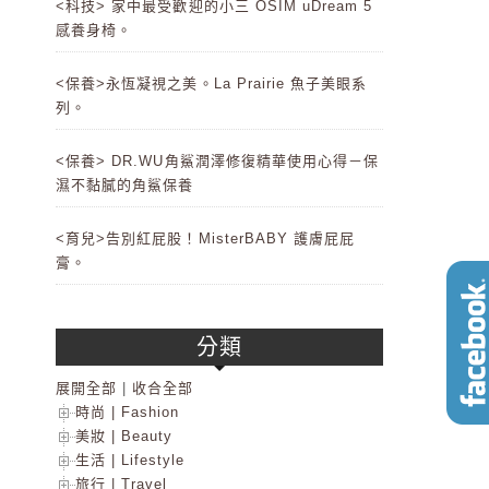
<科技> 家中最受歡迎的小三 OSIM uDream 5
感養身椅。
<保養>永恆凝視之美。La Prairie 魚子美眼系
列。
<保養> DR.WU角鯊潤澤修復精華使用心得－保
濕不黏膩的角鯊保養
<育兒>告別紅屁股！MisterBABY 護膚屁屁
膏。
分類
展開全部
|
收合全部
時尚 | Fashion
美妝 | Beauty
生活 | Lifestyle
旅行 | Travel