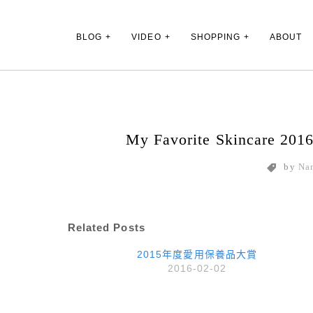
Main Menu
BLOG
VIDEO
SHOPPING
ABOUT
My Favorite Skincar
by
Na
Related Posts
2015年度愛用保養品大賞
2016-02-02