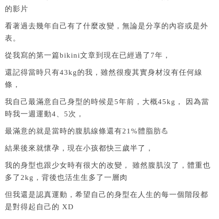
的影片
看著過去幾年自己有了什麼改變，無論是分享的內容或是外
表。
從我寫的第一篇bikini文章到現在已經過了7年，
還記得當時只有43kg的我，雖然很瘦其實身材沒有任何線
條，
我自己最滿意自己身型的時候是5年前，大概45kg， 因為當
時我一週運動4、5次，
最滿意的就是當時的腹肌線條還有21%體脂肪💪
結果後來就懷孕，現在小孩都快三歲半了，
我的身型也跟少女時有很大的改變， 雖然腹肌沒了，體重也
多了2kg，背後也活生生多了一層肉
但我還是認真運動，希望自己的身型在人生的每一個階段都
是對得起自己的 XD