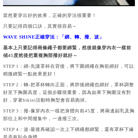
當然要穿出好的效果，正確的穿法很重要！
只要記得四個口訣，其實很容易～
WAVE SHINE正確穿法：「綁、轉、撥、波」
基本上只要記得兩條繩子都要綁緊，然後就像穿內衣一樣前
傾45度然後把重複胸部撥好就好～
STEP 1：綁-先讓罩杯在背後，將下圍綁繩在胸前綁好，可以
稍微綁緊一點效果更好！
STEP 2：轉-把罩杯轉向正面，將脖後綁繩也綁好，罩杯調整
好至下胸圍高度，這個步驟很重要，因為如果下胸圍沒有對
好，穿著bikini活動時胸型會容易跑掉。
STEP 3：撥-像穿內衣一樣把身體向前45度，將兩邊副乳及胸
部往上和中間撥集中，一邊撥三次。
STEP 4：波-最後再確認一次上下綁繩都綁緊，還有罩杯下緣
是否有貼合身體，