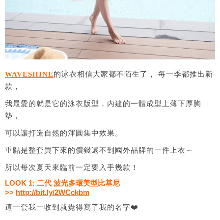
WAVESHINE
的泳衣相信大家都不陌生了， 每一季都推出新
款，
我最愛的就是它的泳衣版型，內建的一體成型上薄下厚胸
墊，
可以讓打造自然的渾圓集中效果。
重點是整套買下來的價錢還不到國外品牌的一件上衣～
所以每次夏天來臨前一定要入手幾款！
LOOK 1: 二代 波光多環美型比基尼
>>
http://bit.ly/2WCckbm
這一套我一收到就覺得寫了我的名字❤️