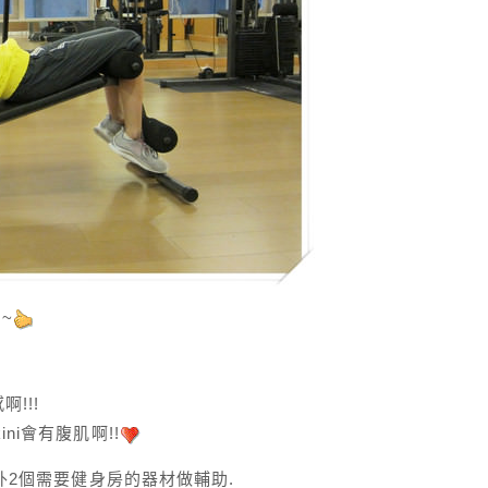
~
!!!
ni會有腹肌啊!!
另外2個需要健身房的器材做輔助.