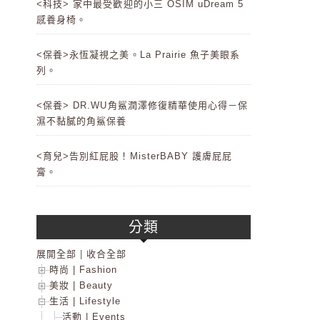
<科技> 家中最受歡迎的小三 OSIM uDream 5
感養身椅。
<保養>永恆凝視之美。La Prairie 魚子美眼系
列。
<保養> DR.WU角鯊潤澤修復精華使用心得－保
濕不黏膩的角鯊保養
<育兒>告別紅屁股！MisterBABY 護膚屁屁
膏。
分類
展開全部
|
收合全部
時尚 | Fashion
美妝 | Beauty
生活 | Lifestyle
活動 | Events