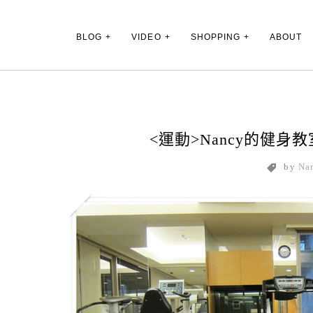
Main Menu
BLOG
VIDEO
SHOPPING
ABOUT
<運動>Nancy的健
by
Na