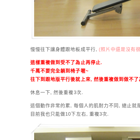
慢慢往下讓身體跟地板成平行,
(照片中還是沒有很
這樣重複做到受不了為止再停止.
千萬不要完全躺到椅子喔~
往下到跟地版平行後就上來, 然後重複做到做不了
休息一下, 然後重複3次.
這個動作非常的累, 每個人的肌耐力不同, 總止就
目前我也只能做10下左右, 重複3次.