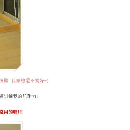
很難, 我做的還不夠好~)
持續訓練我的肌耐力!
用的喔!!!