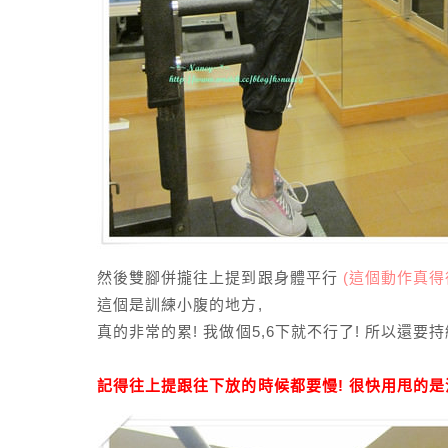
然後雙腳併攏往上提到跟身體平行
(這個動作真得
這個是訓練小腹的地方,
真的非常的累! 我做個5,6下就不行了! 所以還要
記得往上提跟往下放的時候都要慢! 很快用甩的是沒