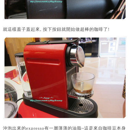
就這樣蓋子蓋起來, 按下按鈕就開始做超棒的咖啡了!
沖泡出來的expresso有一層薄薄的油脂~這是來自咖啡豆本身