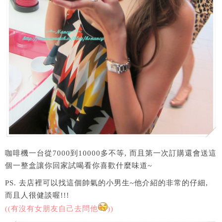
咖啡機一台從7000到10000多不等, 而且第一次訂購還會送這
個一整盒讓你回家試喝看你喜歡什麼味道~
PS. 去店裡可以找這個帥氣的小男生~他介紹的非常的仔細,
而且人很健談喔!!!
((有沒有女朋友自己去問他
))