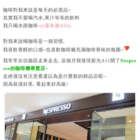
咖啡對我來說是每天的必需品~
其實我不愛喝汽水,果汁等等的飲料
我只喝水跟咖啡~
((還有酒XD))
對我來說喝咖啡是一個習慣,
我喜歡香醇的口感~也喜歡咖啡廳充滿咖啡香味的氛圍~
我常常在信義區走來走去, 這個月我發現新光A11開了
Nespre
sso的咖啡機專賣店
~
走經過沒有注意看還以為是什麼新的精品店呢~
因為裝潢好美, 看起來好高級!