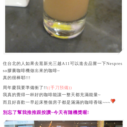
住台北的人如果去逛新光三越A11可以進去品嘗一下Nespres
so膠囊咖啡機做出來的咖啡~
真的很棒耶!!!
周年慶我要準備衝了!!
((手刀預備))
我真的覺得一杯好的咖啡能讓一整天都充滿能量~
而且好喜歡一早起床整個房子都是滿滿的咖啡香味~~~
別忘了幫我推推跟按讚
~
今天有隨機獎喔
!