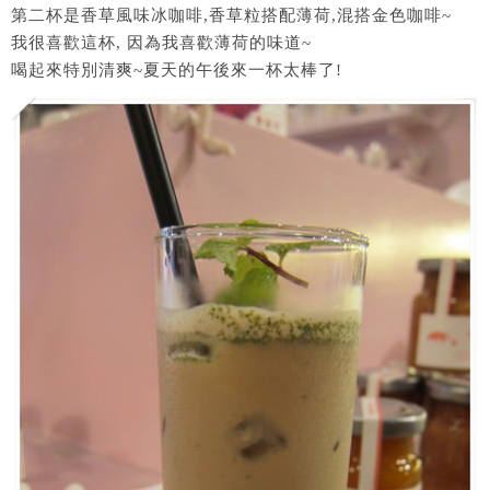
第二杯是香草風味冰咖啡,香草粒搭配薄荷,混搭金色咖啡~
我很喜歡這杯, 因為我喜歡薄荷的味道~
喝起來特別清爽~夏天的午後來一杯太棒了!