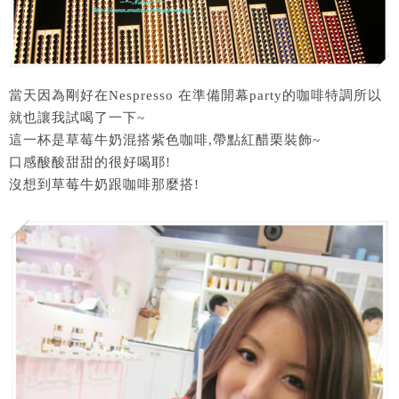
當天因為剛好在
Nespresso 在準備開幕party的咖啡特調所以
就也讓我試喝了一下~
這一杯是草莓牛奶混搭紫色咖啡,帶點紅醋栗裝飾~
口感酸酸甜甜的很好喝耶!
沒想到草莓牛奶跟咖啡那麼搭!