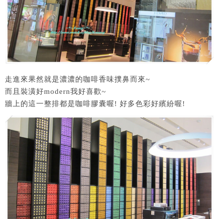
走進來果然就是濃濃的咖啡香味撲鼻而來~
而且裝潢好modern我好喜歡~
牆上的這一整排都是咖啡膠囊喔! 好多色彩好繽紛喔!