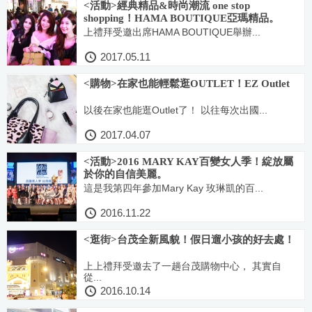
<活動>經典精品&時尚潮流 one stop
shopping！HAMA BOUTIQUE亞瑪精品。
上禮拜受邀出席HAMA BOUTIQUE舉辦...
2017.05.11
<購物>在家也能輕鬆逛OUTLET！EZ Outlet
以後在家也能逛Outlet了！ 以往每次出國...
2017.04.07
<活動>2016 MARY KAY百變女人季！綻放屬
於你的自信美麗。
這是我第四年參加Mary Kay 玫琳凱的百...
2016.11.22
<逛街>台茂全新風貌！假日遛小孩的好去處！
上上禮拜受邀去了一趟台茂購物中心， 其實自
從...
2016.10.14