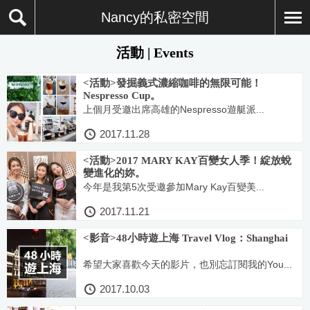
Nancy的私密空間
活動 | Events
<活動>發掘義式濃縮咖啡的無限可能！
Nespresso Cup。
上個月受邀出席高雄的Nespresso遊艇派...
2017.11.28
<活動>2017 MARY KAY百變女人季！綻放蛻
變進化的妳。
今年是我第5次受邀參加Mary Kay百變美...
2017.11.21
<影音>48小時遊上海 Travel Vlog：Shanghai
希望大家喜歡今天的影片，也別忘訂閱我的You...
2017.10.03