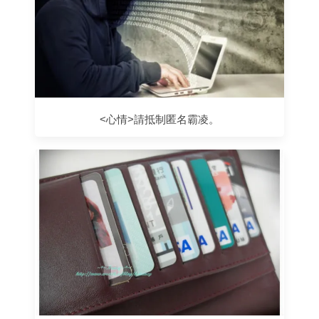
<心情>請抵制匿名霸凌。