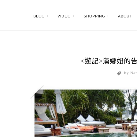
Main Menu
BLOG
VIDEO
SHOPPING
ABOUT
<遊記>漢娜妞的
by
Na