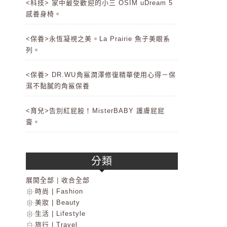
<科技> 家中最受歡迎的小三 OSIM uDream 5
感養身椅。
<保養>永恆凝視之美。La Prairie 魚子美眼系
列。
<保養> DR.WU角鯊潤澤修復精華使用心得－保
濕不黏膩的角鯊保養
<育兒>告別紅屁股！MisterBABY 護膚屁屁
膏。
分類
展開全部
|
收合全部
時尚 | Fashion
美妝 | Beauty
生活 | Lifestyle
旅行 | Travel