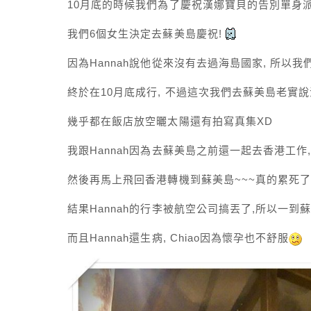
10月底的時候我們為了慶祝漢娜寶貝的告別單身
我們6個女生決定去蘇美島慶祝!
因為Hannah說他從來沒有去過海島國家, 所以
終於在10月底成行, 不過這次我們去蘇美島老實說
幾乎都在飯店放空曬太陽還有拍寫真集XD
我跟Hannah因為去蘇美島之前還一起去香港工作
然後再馬上飛回香港轉機到蘇美島~~~真的累死
結果Hannah的行李被航空公司搞丟了,所以一到
而且Hannah還生病, Chiao因為懷孕也不舒服