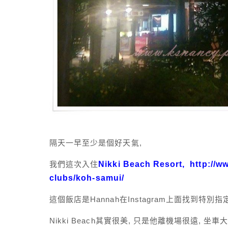
隔天一早至少是個好天氣,
我們這次入住
Nikki Beach Resort,
http://w
clubs/koh-samui/
這個飯店是Hannah在Instagram上面找到特別指
Nikki Beach其實很美, 只是他離機場很遠, 