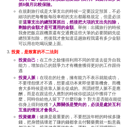
抓6個月比較保險。
在規劃旅行或是大筆支出的時候一定要設定預算，不必
細項的把每餐飯每段車程的支出都嚴格規定，但是必須
要
這筆支出的總預算抓出，然後把大項的支出先扣除，
剩餘的金額才是可運用的金額
。舉例：出國旅行的時候
我會把飯店跟機票還有交通費這些大筆的必要開銷先從
總預算扣除，然後我才會知道這趟旅程我還有多少金額
可以用在吃喝玩樂上面。
投資，是致富的不二法則
投資自己：
在工作之餘懂得利用不同的管道去提升自我
能力，增加自己的競爭力才有機會獲得更好的工作跟待
遇
投資人脈：
在現在的社會，擁有能力不表示就能成功，
不要埋怨懷才不遇，想要成功本來即使要靠機會。而機
會大多時候是依靠人脈去促成的。所謂經營人脈不是應
酬，而是在跟這些人應對的時候你從談話中獲得了什
麼，同時你給他人留下了什麼印象？ 對方是否能在能從
你身上得到收穫？
人際關係是雙向的，必須是處於互利
互進的情況才會長久。
投資健康：
健康是最重要的，不要想說年輕的時候多賺
錢，把身體搞壞老了賺的錢都拿去付醫藥費就一點意義