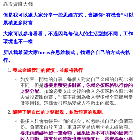
靠投資賺大錢
但是我可以跟大家分享一些思維方式，會讓你“有機會”可以
累積更多財富
大家可以參考看看，不過因為每個人的生活型態不同，工作
環境也不一樣
所以我希望大家focus在思維模式，找適合自己的方式去執
行。
養成金錢管理的習慣，並嚴格執行
如文章一開始的分享，每個人對於自己金錢的分配比例
不同，但是
想要累積更多財富，你就必須嚴格執行你的
財務分配
。扣除必要支出之後的收入必須嚴格依照比例
去做投資跟儲蓄，千萬不能因為收入變多就全部挪用當
做零用錢。這樣會很容易變成入不敷出的狀況。
隨時了解自己的財務狀況，並做預算的規劃。
很多人只會看帳戶裡面的現金，卻忽略掉自己的負債部
份。負債來自於房貸，車貸甚至是信用卡的未繳餘額。
要未雨綢繆地留一筆金額，如果因為不可抗拒的因素而
收入中斷，該支付的貸款也要能夠支付。我覺得至少要