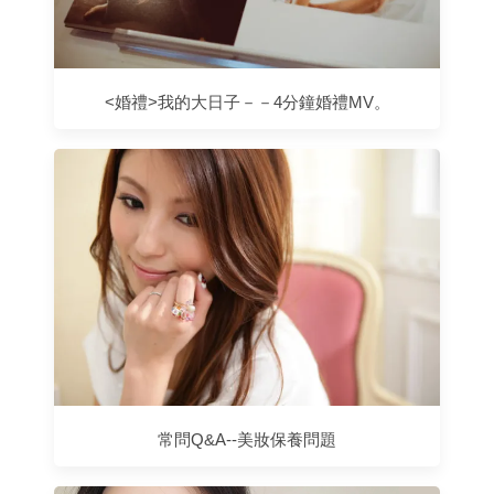
<婚禮>我的大日子－－4分鐘婚禮MV。
常問Q&A--美妝保養問題