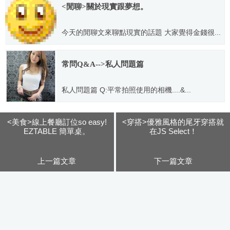
<閒聊>關於現實跟夢想。
今天的閒聊文來聊點現實的話題 大家覺得金錢很...
2014.08.14
常問Q&A-->私人問題篇
私人問題篇 Q:平常拍照使用的相機....&...
2012.04.13
<美食>線上餐廳訂位so easy!
<穿搭>優雅風格的尾牙穿搭就
EZTABLE 簡單桌。
在JS Select！
上一篇文章
下一篇文章