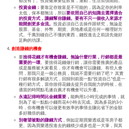
都沒有了。投資健康要從飲食，運動，生活習慣開始。
投資金錢：
要靠定存致富是不可能的，因為定存的利率
太低，保本都無法，所以
要依照自己的知識去選擇適合
的投資方式，讓錢幫你賺錢。要有不只一個收入來源才
能開創更多金流。
投資必須自己去操作跟研究，無論是
股票、基金、外幣、期貨、房地產或是任何一種理財方
式。千萬別碰自己不懂的東西，錢投進去之前請先做好
足夠的功課。
創造賺錢的機會
要
捨得花錢才有機會賺錢。無論什麼行業，行銷都是最
重要的一環
。要捨得花錢做行銷，讓你需要推廣的產品
或是服務被大家看見，你才有機會可以賺錢。有些人會
問，那我只是一個公務員，我就不需要行銷了吧？ 其實
行銷有很多解讀方式，回歸到前面一點“投資自己”也是一
種行銷方式，當你捨得花錢去提升自我能力的時候，在
適當的時間點毛遂自薦才有機會可以升遷。
永遠記得時間比金錢重要，
能夠用1小時完成的事情，就
別為了省一點點小錢而花4小時去完成。因為多花的3小
時，你有機會可以做更有效率的事情去賺比省下的金額
多好幾倍的錢。
別奢望被動的賺錢方式
，例如定期買樂透或是等房子都
更。因為買樂透投進去的錢積少成多也是一大筆，與其