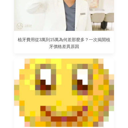
植牙費用從3萬到15萬為何差那麼多？一次揭開植
牙價格差異原因