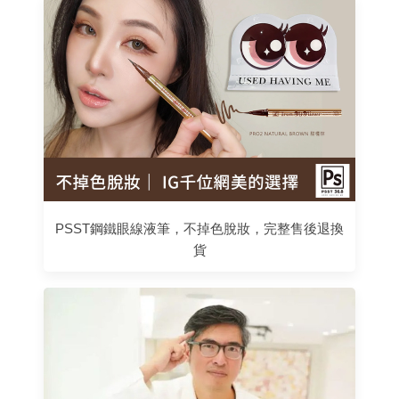
PSST鋼鐵眼線液筆，不掉色脫妝，完整售後退換
貨