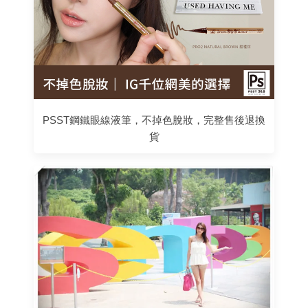
PSST鋼鐵眼線液筆，不掉色脫妝，完整售後退換
貨