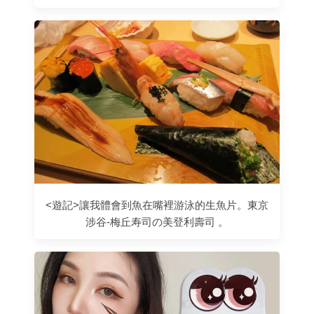
<遊記>讓我體會到魚在嘴裡游泳的生魚片。東京
涉谷-梅丘寿司の美登利壽司 。