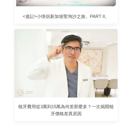
<遊記>小情侶新加坡聖淘沙之旅。PART II。
植牙費用從3萬到15萬為何差那麼多？一次揭開植
牙價格差異原因