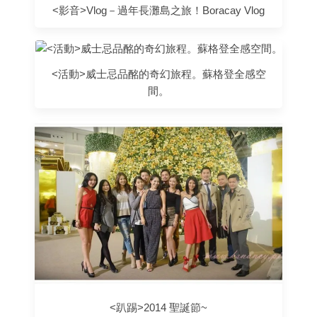
<影音>Vlog－過年長灘島之旅！Boracay Vlog
<活動>威士忌品酩的奇幻旅程。蘇格登全感空
間。
<趴踢>2014 聖誕節~