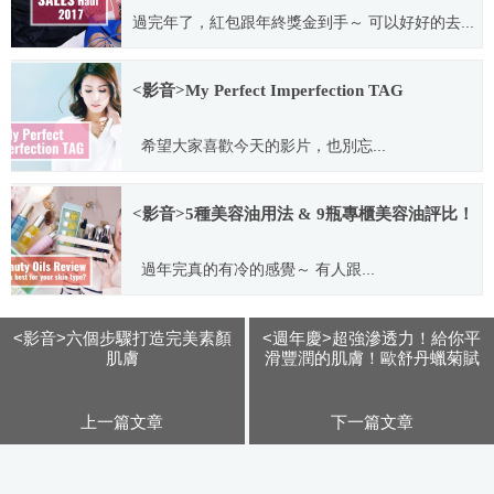
過完年了，紅包跟年終獎金到手～ 可以好好的去...
2017.02.02
<影音>My Perfect Imperfection TAG
希望大家喜歡今天的影片，也別忘...
2017.11.21
<影音>5種美容油用法 & 9瓶專櫃美容油評比！
過年完真的有冷的感覺～ 有人跟...
2017.02.02
<影音>六個步驟打造完美素顏
<週年慶>超強滲透力！給你平
肌膚
滑豐潤的肌膚！歐舒丹蠟菊賦
活系列
上一篇文章
下一篇文章