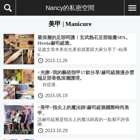
Nancy的私密空間
美甲 | Manicure
最深層的足部呵護！玄武熱石足部能量SPA。
Hestia赫司緹雅。
這篇文章本來在生產前就要跟大家分享了~結果
b...
2015.11.26
<光療>我的藝術指甲17款分享!赫司緹雅漫步雲
端足部香氛深層護理。
自從接...
2015.05.19
<美甲>指尖上的魔法師!赫司緹雅國際時尚美
甲。
說赫司緹雅是指尖上的魔法師真的一點都不誇張
啊...
2013.10.29