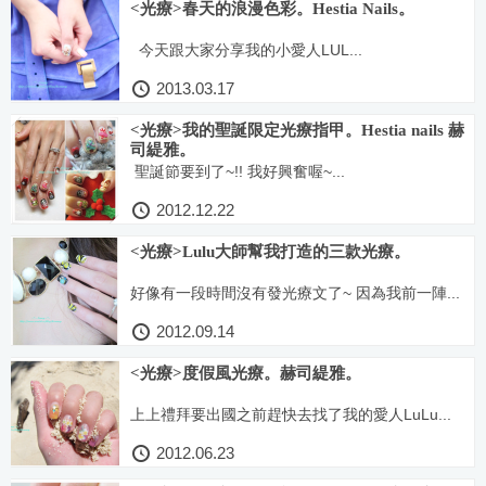
<光療>春天的浪漫色彩。Hestia Nails。
今天跟大家分享我的小愛人LUL...
2013.03.17
<光療>我的聖誕限定光療指甲。Hestia nails 赫
司緹雅。
聖誕節要到了~!! 我好興奮喔~...
2012.12.22
<光療>Lulu大師幫我打造的三款光療。
好像有一段時間沒有發光療文了~ 因為我前一陣...
2012.09.14
<光療>度假風光療。赫司緹雅。
上上禮拜要出國之前趕快去找了我的愛人LuLu...
2012.06.23