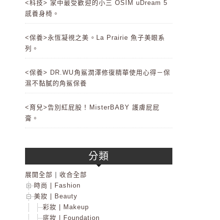
<科技> 家中最受歡迎的小三 OSIM uDream 5
感養身椅。
<保養>永恆凝視之美。La Prairie 魚子美眼系
列。
<保養> DR.WU角鯊潤澤修復精華使用心得－保
濕不黏膩的角鯊保養
<育兒>告別紅屁股！MisterBABY 護膚屁屁
膏。
分類
展開全部
|
收合全部
時尚 | Fashion
美妝 | Beauty
彩妝 | Makeup
底妝 | Foundation