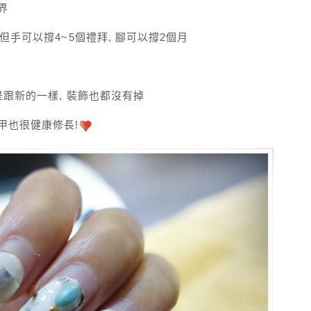
界
但手可以撐4~5個禮拜, 腳可以撐2個月
是跟新的一樣, 裝飾也都沒有掉
甲也很健康修長!