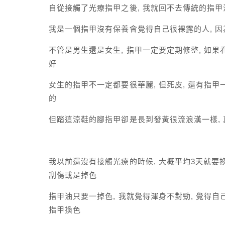
自從接觸了光療指甲之後, 我就回不去傳統的指甲
我是一個指甲沒有保養會覺得自己很裸露的人, 
不管是男生還是女生, 指甲一定要定期修整, 如
好
女生的指甲不一定都要很華麗, 但死皮, 還有指
的
但踏這涼鞋的腳指甲卻是長到發黃很流浪漢一樣, 真的
我以前還沒有接觸光療的時候, 大概平均3天就要換
刮傷或是掉色
指甲油只要一掉色, 我就覺得渾身不對勁, 覺得自
指甲換色