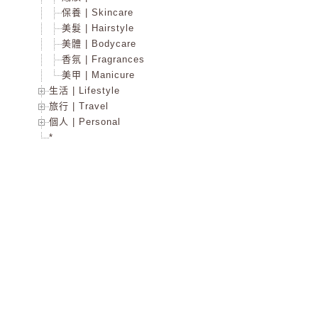
保養 | Skincare
美髮 | Hairstyle
美體 | Bodycare
香氛 | Fragrances
美甲 | Manicure
生活 | Lifestyle
旅行 | Travel
個人 | Personal
*