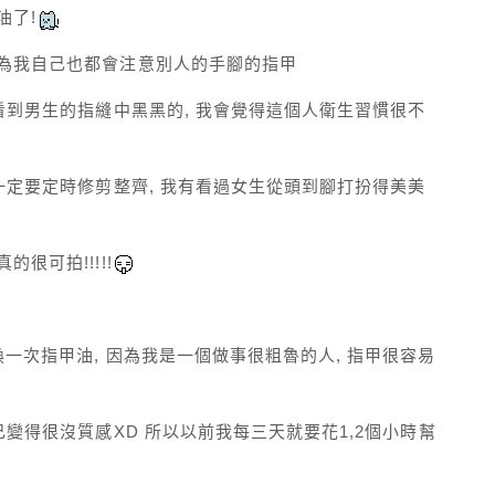
油了!
因為我自己也都會注意別人的手腳的指甲
果看到男生的指縫中黑黑的, 我會覺得這個人衛生習慣很不
甲一定要定時修剪整齊, 我有看過女生從頭到腳打扮得美美
很可拍!!!!!
一次指甲油, 因為我是一個做事很粗魯的人, 指甲很容易
己變得很沒質感XD 所以以前我每三天就要花1,2個小時幫