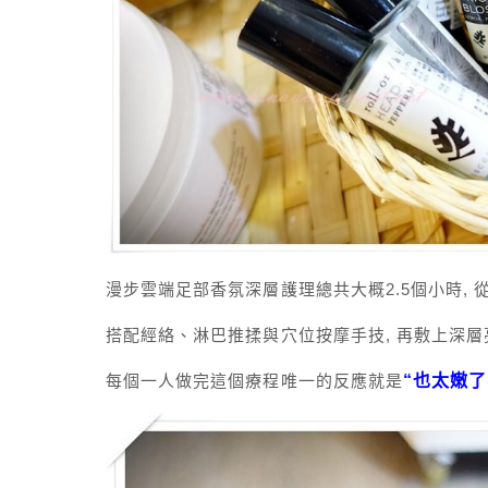
漫步雲端足部香氛深層護理總共大概2.5個小時,
搭配經絡、淋巴推揉與穴位按摩手技, 再敷上深層
每個一人做完這個療程唯一的反應就是
“也太嫩