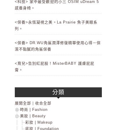
<科技> 家中最受歡迎的小三 OSIM uDream 5
感養身椅。
<保養>永恆凝視之美。La Prairie 魚子美眼系
列。
<保養> DR.WU角鯊潤澤修復精華使用心得－保
濕不黏膩的角鯊保養
<育兒>告別紅屁股！MisterBABY 護膚屁屁
膏。
分類
展開全部
|
收合全部
時尚 | Fashion
美妝 | Beauty
彩妝 | Makeup
底妝 | Foundation