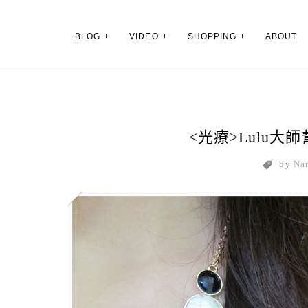
Main Menu
BLOG
VIDEO
SHOPPING
ABOUT
<光療>Lulu
by
Na