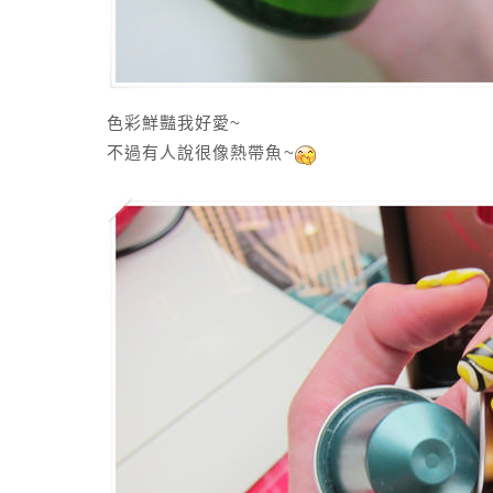
色彩鮮豔我好愛~
不過有人說很像熱帶魚~