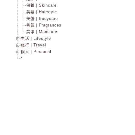
保養 | Skincare
美髮 | Hairstyle
美體 | Bodycare
香氛 | Fragrances
美甲 | Manicure
生活 | Lifestyle
旅行 | Travel
個人 | Personal
*