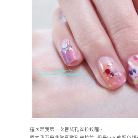
這次是我第一次嘗試孔雀拉紋喔~
原本我不是非常喜歡孔雀拉紋, 但是Lulu的配色超