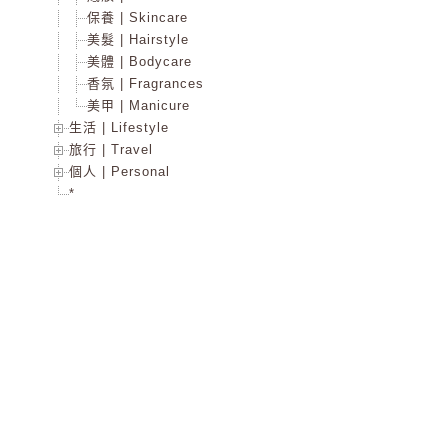
保養 | Skincare
美髮 | Hairstyle
美體 | Bodycare
香氛 | Fragrances
美甲 | Manicure
生活 | Lifestyle
旅行 | Travel
個人 | Personal
*