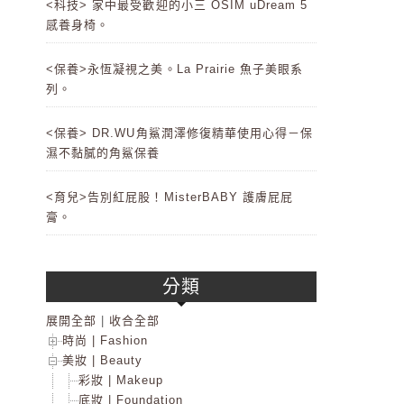
<科技> 家中最受歡迎的小三 OSIM uDream 5
感養身椅。
<保養>永恆凝視之美。La Prairie 魚子美眼系
列。
<保養> DR.WU角鯊潤澤修復精華使用心得－保
濕不黏膩的角鯊保養
<育兒>告別紅屁股！MisterBABY 護膚屁屁
膏。
分類
展開全部
|
收合全部
時尚 | Fashion
美妝 | Beauty
彩妝 | Makeup
底妝 | Foundation