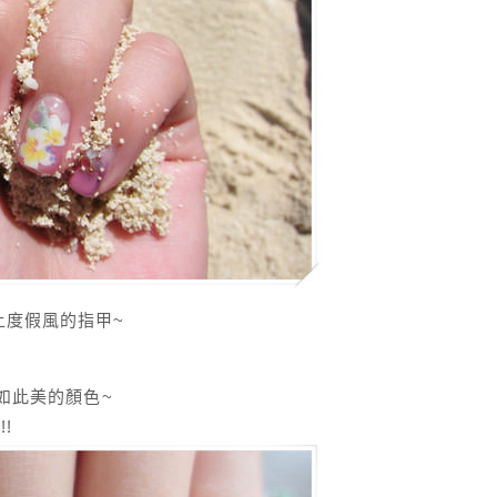
上度假風的指甲~
出如此美的顏色~
!