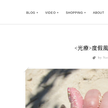
Main Menu
BLOG
VIDEO
SHOPPING
ABOUT
<光療>度假
by
Na