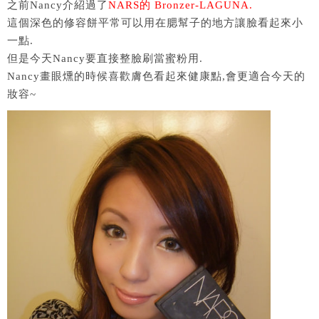
之前Nancy介紹過了
NARS的 Bronzer-LAGUNA.
這個深色的修容餅平常可以用在腮幫子的地方讓臉看起來小
一點.
但是今天Nancy要直接整臉刷當蜜粉用.
Nancy畫眼燻的時候喜歡膚色看起來健康點,會更適合今天的
妝容~