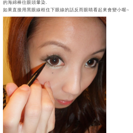
的海綿棒往眼頭暈染.
如果直接用黑眼線框住下眼線的話反而眼睛看起來會變小喔~