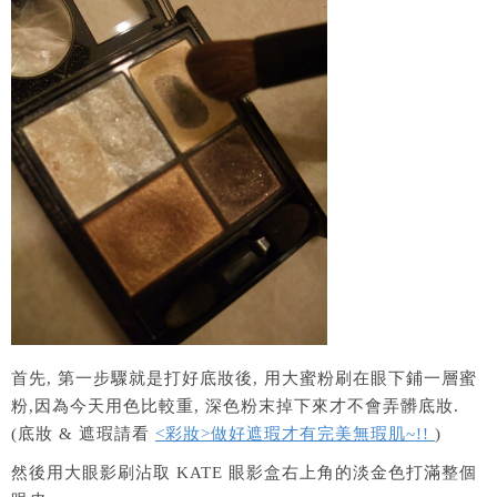
首先, 第一步驟就是打好底妝後, 用大蜜粉刷在眼下鋪一層蜜
粉,因為今天用色比較重, 深色粉末掉下來才不會弄髒底妝.
(底妝 & 遮瑕請看
<彩妝>做好遮瑕才有完美無瑕肌~!!
)
然後用大眼影刷沾取 KATE 眼影盒右上角的淡金色打滿整個