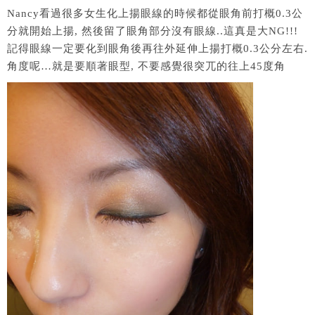
Nancy看過很多女生化上揚眼線的時候都從眼角前打概0.3公
分就開始上揚, 然後留了眼角部分沒有眼線..這真是大NG!!!
記得眼線一定要化到眼角後再往外延伸上揚打概0.3公分左右.
角度呢…就是要順著眼型, 不要感覺很突兀的往上45度角