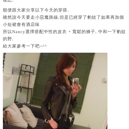
後記:
順便跟大家分享以下今天的穿搭.
雖然說今天要走小惡魔路線,但是已經穿了豹紋了如果再加個
小短裙會有酒店味
所以Nancy選擇搭配中性的皮衣 + 寬鬆的褲子, 中和一下豹紋
的野.
給大家參考一下吧~^^