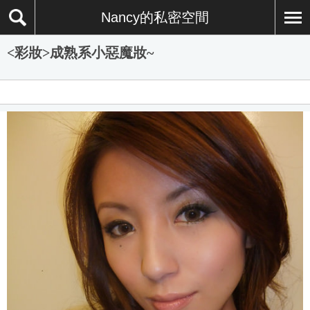
Nancy的私密空間
<彩妝>成熟系小惡魔妝~