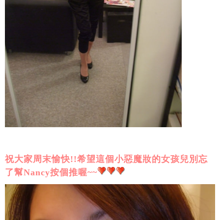
祝大家周末愉快!!希望這個小惡魔妝的女孩兒別忘
了幫Nancy按個推喔~~