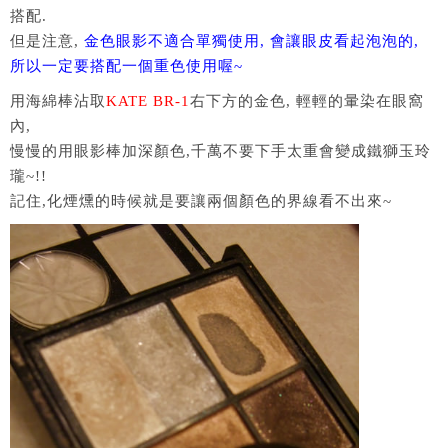
搭配.
但是注意,
金色眼影不適合單獨使用, 會讓眼皮看起泡泡的,
所以一定要搭配一個重色使用喔~
用海綿棒沾取
KATE BR-1
右下方的金色, 輕輕的暈染在眼窩
內,
慢慢的用眼影棒加深顏色,千萬不要下手太重會變成鐵獅玉玲
瓏~!!
記住,化煙燻的時候就是要讓兩個顏色的界線看不出來~