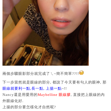
兩個步驟眼影部分就完成了ㄟ~簡不簡單??!!
下一步當然就是眼線的部分, 都說了今天要有勾人的眼神, 那
眼線就要利一點,長一點, 上揚一點
~!!
Nancy還是用愛用的
Maybelline 眼線膠
, 直接把上眼線的內
外眼線化好.
上揚的部分要怎樣化才自然呢?