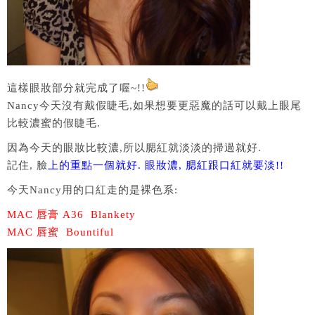
這樣眼妝部分就完成了喔~!!
Nancy今天沒有戴假睫毛,如果想要更惡魔的話可以戴上眼尾
比較濃蜜的假睫毛.
因為今天的眼妝比較濃,所以腮紅就淡淡的掃過就好.
記住, 臉
上的重點一個就好. 眼妝濃, 腮紅跟口紅就要淡!!
今天Nancy用的口紅走的是裸色系:
MAC 唇膏 A36 Blankety
MAC 唇蜜 Bountiful