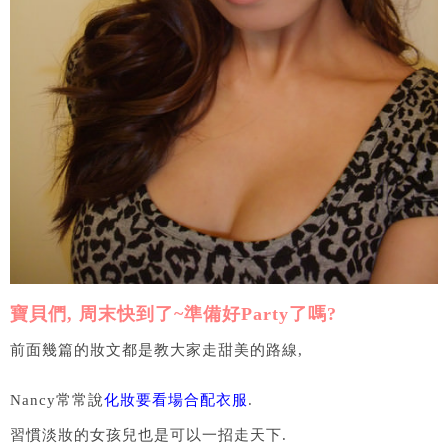
寶貝們, 周末快到了~準備好Party了嗎?
前面幾篇的妝文都是教大家走甜美的路線,
Nancy常常說
化妝要看場合配衣服
.
習慣淡妝的女孩兒也是可以一招走天下.