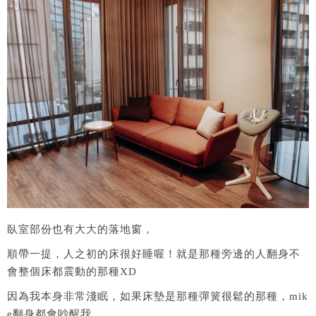
臥室部份也有大大的落地窗，
順帶一提，人之初的床很好睡喔！就是那種旁邊的人翻身不
會整個床都震動的那種XD
因為我本身非常淺眠，如果床墊是那種彈簧很鬆的那種，mik
e翻身都會吵醒我