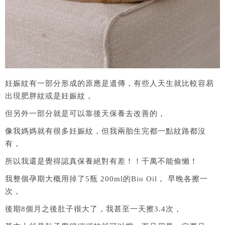
妊娠紋有一部分形成的原應是遺傳，有些人天生就比較容易
出現肥胖紋或是妊娠紋，
但另外一部分就是可以靠後天保養去改善的，
像我媽媽就有很多妊娠紋，但我兩胎生完都一點紋路都沒
有，
所以我還是覺得認真保養絕對有差！！千萬不能偷懶！
我整個孕期大概用掉了5瓶 200ml的Bio Oil， 早晚各擦一
次，
後期8個月之後肚子很大了，我甚至一天擦3.4次，