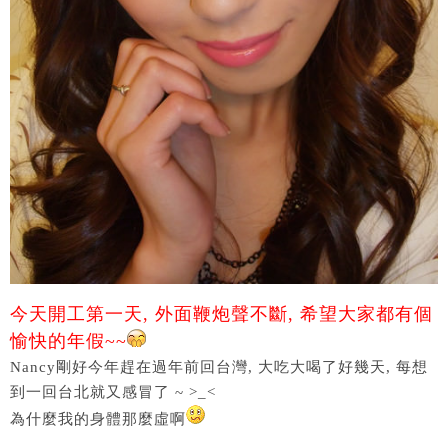
今天開工第一天, 外面鞭炮聲不斷, 希望大家都有個
愉快的年假~~
Nancy剛好今年趕在過年前回台灣, 大吃大喝了好幾天, 每想
到一回台北就又感冒了 ~ >_<
為什麼我的身體那麼虛啊