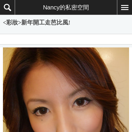
Nancy的私密空間
<彩妝>新年開工走芭比風!