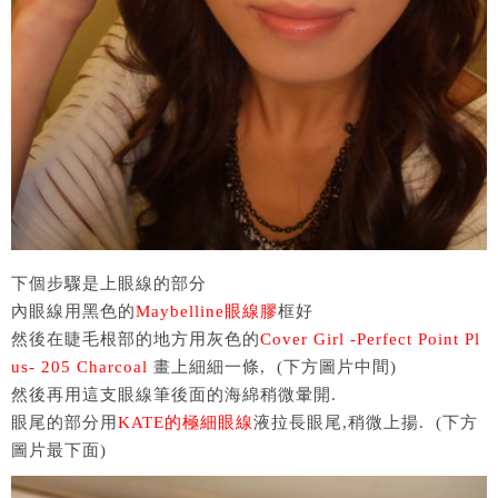
下個步驟是上眼線的部分
內眼線用黑色的
Maybelline眼線膠
框好
然後在睫毛根部的地方用灰色的
Cover Girl -Perfect Point Pl
us- 205 Charcoal
畫上細細一條, (下方圖片中間)
然後再用這支眼線筆後面的海綿稍微暈開.
眼尾的部分用
KATE的極細眼線
液拉長眼尾,稍微上揚. (下方
圖片最下面)