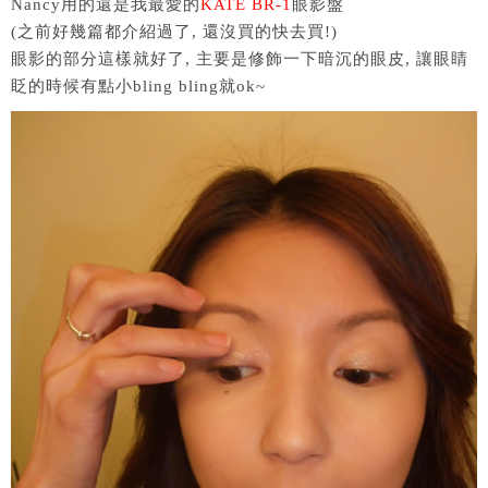
Nancy用的還是我最愛的
KATE BR-1
眼影盤
(之前好幾篇都介紹過了, 還沒買的快去買!)
眼影的部分這樣就好了, 主要是修飾一下暗沉的眼皮, 讓眼睛
眨的時候有點小bling bling就ok~