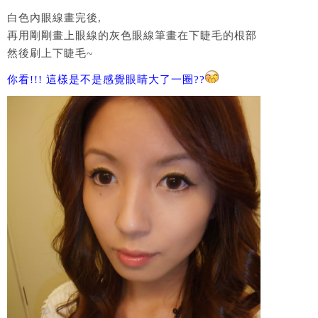
白色內眼線畫完後,
再用剛剛畫上眼線的灰色眼線筆畫在下睫毛的根部
然後刷上下睫毛~
你看!!! 這樣是不是感覺眼睛大了一圈??