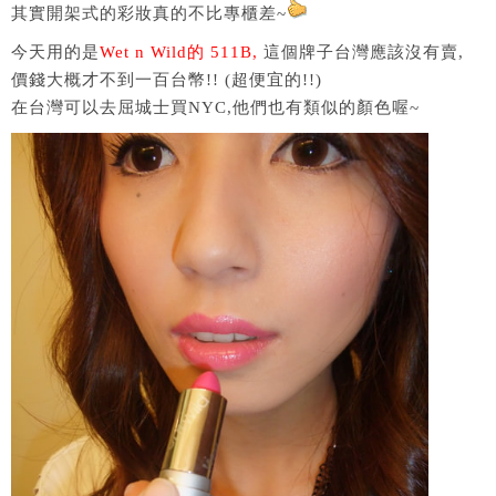
其實開架式的彩妝真的不比專櫃差~
今天用的是
Wet n Wild的 511B,
這個牌子台灣應該沒有賣,
價錢大概才不到一百台幣!! (超便宜的!!)
在台灣可以去屈城士買NYC,他們也有類似的顏色喔~