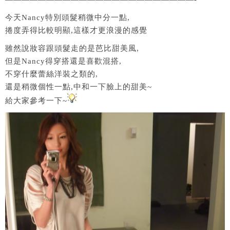
今天Nancy特別頭髮稍微中分一點,
捲度弄得比較明顯,這樣才更浪漫的感覺
雖然說妝容跟頭髮走的是芭比甜美風,
但是Nancy得穿搭還是喜歡混搭,
不穿什麼蕾絲洋裝之類的,
還是稍微個性一點,中和一下臉上的甜美~
給大家參考一下~