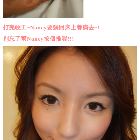
打完收工~Nancy要躺回床上養病去~!
別忘了幫Nancy按個推喔!!!