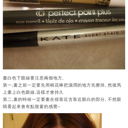
畫白色下眼線要注意兩個地方,
第一,畫之前一定要先用棉花棒把濕潤的地方先擦掉, 然後馬
上畫上白色眼線,這樣才會持久
第二,畫的時候一定要畫在很靠近含靠近眼白的部分, 不然眼
睛看起來會有點脫窗的感覺~