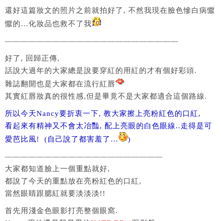
還好這篇妝文的照片之前就拍好了, 不然我現在臉色慘白病懨
懨的…化妝品也救不了我
——————————————————————
好了, 回歸正傳,
話說大過年的大家總是說要穿紅的用紅的才有個好彩頭.
雜誌翻開也是大家都在流行紅唇
其實紅唇妝真的很性感,但是畢竟不是大家都適合這個路線.
所以今天Nancy要折衷一下, 教大家擦上亮粉紅色的口紅,
看起來有精神又不會太冶豔, 配上亮眼的白色眼線..走得是可
愛芭比風! (自己說了都害羞了…
)
————————————————————
大家都知道臉上一個重點就好,
都說了今天的重點放在亮粉紅色的口紅,
當然眼睛跟腮紅就要淡淡淡!!
首先用淺金色眼影打亮整個眼窩.