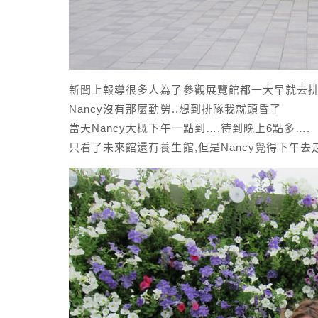
新聞上報導很多人為了參觀展覽館都一大早就去
Nancy沒有那麼勤勞..想到排隊我就頭昏了
當天Nancy大概下午一點到….待到晚上6點多….
只看了未來館還有養生館,但是Nancy覺得下午