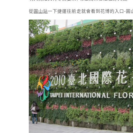
從
圓山站
一下捷運往前走就會看到花博的入口-圓