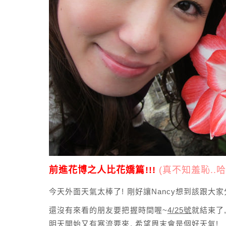
前進花博之人比花嬌篇!!!
(真不知羞恥..哈
今天外面天氣太棒了! 剛好讓Nancy想到該跟大
還沒有來看的朋友要把握時間喔~
4/25號
就結束了
明天開始又有寒流要來, 希望周末會是個好天氣!