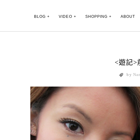
Main Menu
BLOG
VIDEO
SHOPPING
ABOUT
<遊記
by
Na