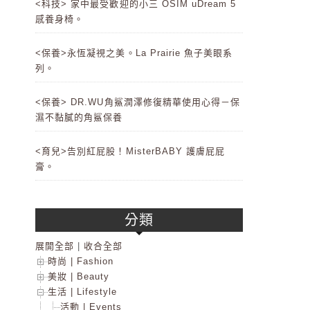
<科技> 家中最受歡迎的小三 OSIM uDream 5
感養身椅。
<保養>永恆凝視之美。La Prairie 魚子美眼系
列。
<保養> DR.WU角鯊潤澤修復精華使用心得－保
濕不黏膩的角鯊保養
<育兒>告別紅屁股！MisterBABY 護膚屁屁
膏。
分類
展開全部
|
收合全部
時尚 | Fashion
美妝 | Beauty
生活 | Lifestyle
活動 | Events