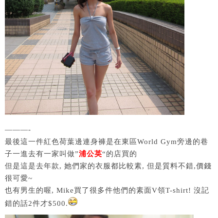
———-
最後這一件紅色荷葉邊連身褲是在東區World Gym旁邊的巷
子一進去有一家叫做”
浦公英
“的店買的
但是這是去年款, 她們家的衣服都比較素, 但是質料不錯,價錢
很可愛~
也有男生的喔, Mike買了很多件他們的素面V領T-shirt! 沒記
錯的話2件才$500.