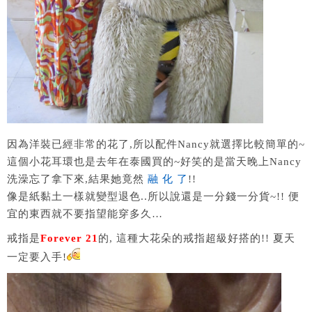
因為洋裝已經非常的花了,所以配件Nancy就選擇比較簡單的~
這個小花耳環也是去年在泰國買的~好笑的是當天晚上Nancy
洗澡忘了拿下來,結果她竟然
融 化 了
!!
像是紙黏土一樣就變型退色..所以說還是一分錢一分貨~!! 便
宜的東西就不要指望能穿多久…
戒指是
Forever 21
的, 這種大花朵的戒指超級好搭的!! 夏天
一定要入手!