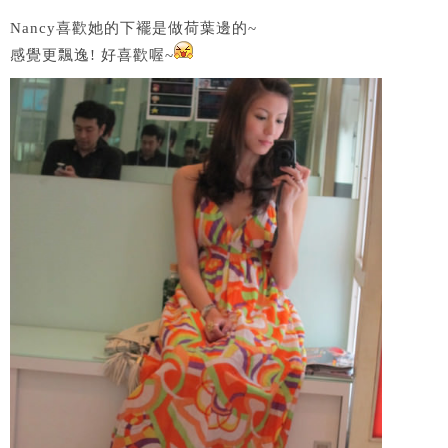
Nancy喜歡她的下襬是做荷葉邊的~
感覺更飄逸! 好喜歡喔~