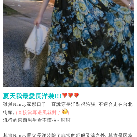
夏天我最愛長洋裝!!!
雖然Nancy家那口子一直說穿長洋裝很誇張, 不適合走在台北
街頭,
(直接當耳邊風就對了
)
流行的東西男生看不懂拉~ 呵呵
其實Nancy愛穿長洋裝除了非常的舒服又涼之外, 其實是因為