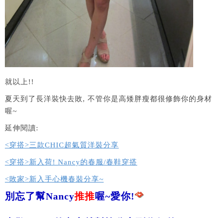
就以上!!
夏天到了長洋裝快去敗, 不管你是高矮胖瘦都很修飾你的身材
喔~
延伸閱讀:
<穿搭>三款CHIC超氣質洋裝分享
<穿搭>新入荷! Nancy的春服/春鞋穿搭
<敗家>新入手心機春裝分享~
別忘了幫Nancy
推推
喔~愛你!