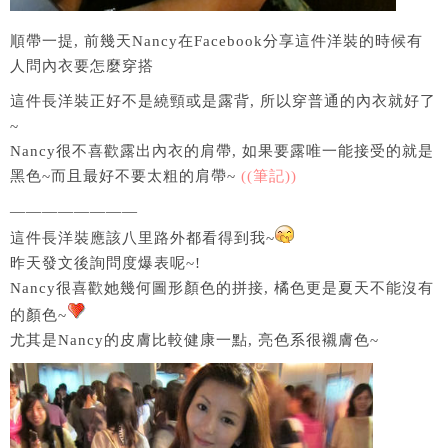
順帶一提, 前幾天Nancy在Facebook分享這件洋裝的時候有
人問內衣要怎麼穿搭
這件長洋裝正好不是繞頸或是露背, 所以穿普通的內衣就好了
~
Nancy很不喜歡露出內衣的肩帶, 如果要露唯一能接受的就是
黑色~而且最好不要太粗的肩帶~
((筆記))
————————
這件長洋裝應該八里路外都看得到我~
昨天發文後詢問度爆表呢~!
Nancy很喜歡她幾何圖形顏色的拼接, 橘色更是夏天不能沒有
的顏色~
尤其是Nancy的皮膚比較健康一點, 亮色系很襯膚色~