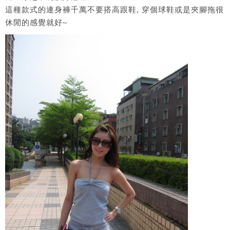
這種款式的連身褲千萬不要搭高跟鞋, 穿個球鞋或是夾腳拖很
休閒的感覺就好~