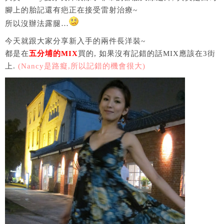
腳上的胎記還有疤正在接受雷射治療~
所以沒辦法露腿…
今天就跟大家分享新入手的兩件長洋裝~
都是在
五分埔的MIX
買的, 如果沒有記錯的話MIX應該在3街
上.
(Nancy是路癡,所以記錯的機會很大)