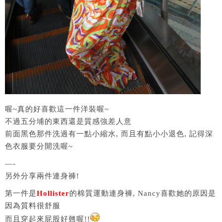
喔~真的好喜歡這一件洋裝喔~
不過五分埔的東西還是質感強差人意
前面黑色那件洗過有一點小縮水, 而且有點小小退色, 記得深
色衣服要分開洗喔~
—-
另外分享兩件連身褲!
第一件是
Hollister
的棉質運動連身褲, Nancy喜歡她的原因是
因為質料很舒服
而且穿起來屁股好翹喔!!