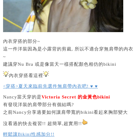
內衣穿搭的部分~
這一件洋裝因為是小露背的剪裁, 所以不適合穿無肩帶的內衣
~
建議穿Nu Bra 或是像當天一樣搭配顏色相仿的bikini
內衣穿搭看這裡
<穿搭>夏天來臨前先選件無肩帶內衣吧! ♥ ♥
Nancy當天穿的是
Victoria Secret 的金黃色bikini
有發現洋裝的肩帶部分有個結嗎?
之前Nancy分享過要如何讓肩帶寬的bikini看起來胸部變大
沒看過的快去複習!! 超簡單,超實用!!
輕鬆讓Bikini性感加分!!