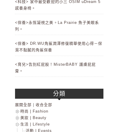
<科技> 家中最受歡迎的小三 OSIM uDream 5
感養身椅。
<保養>永恆凝視之美。La Prairie 魚子美眼系
列。
<保養> DR.WU角鯊潤澤修復精華使用心得－保
濕不黏膩的角鯊保養
<育兒>告別紅屁股！MisterBABY 護膚屁屁
膏。
分類
展開全部
|
收合全部
時尚 | Fashion
美妝 | Beauty
生活 | Lifestyle
活動 | Events