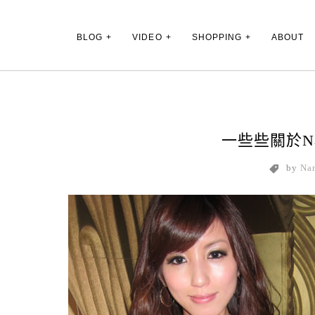
Main Menu
BLOG
VIDEO
SHOPPING
ABOUT
一些些關於Na
by
Na