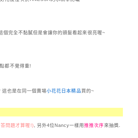
產品. 這個完全不黏膩但是會讓你的頭髮看起來很亮喔~
一點都不覺得重!
圈嗎? 這也是在同一個賣場
小花花日本精品
買的~
回答問題才算喔!)
, 另外4位Nancy一樣用
推推次序
來抽獎.