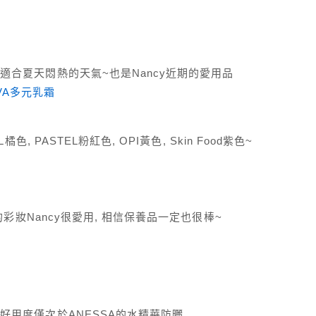
合夏天悶熱的天氣~也是Nancy近期的愛用品
IVA多元乳霜
, PASTEL粉紅色, OPI黃色, Skin Food紫色~
的彩妝Nancy很愛用, 相信保養品一定也很棒~
好用度僅次於ANESSA的水精華防曬