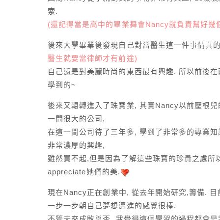
索.
(還記得當是高中的畢業舞會Nancy就負責幫好
後來大學畢業後發現自己對當醫生這一件事情真
醫生就要當律師才有前途)
自己還是對美麗時尚的東西最有興趣. 所以前後在
學到的~
後來又輾轉進入了珠寶業, 其實Nancy以前壓根
一間很大的公司,
在這一間公司待了三年多, 學到了非常多的專業知
非常濃厚的興趣,
雖然買不起,但是因為了解這些珠寶的珍貴之處所
appreciate她們的美.
現在Nancy正在創業中, 從去年開始研究,籌備.
一步一步朝自己夢想邁進的感覺很棒.
不管未來成敗與否, 我覺得這個學習的過程都會是