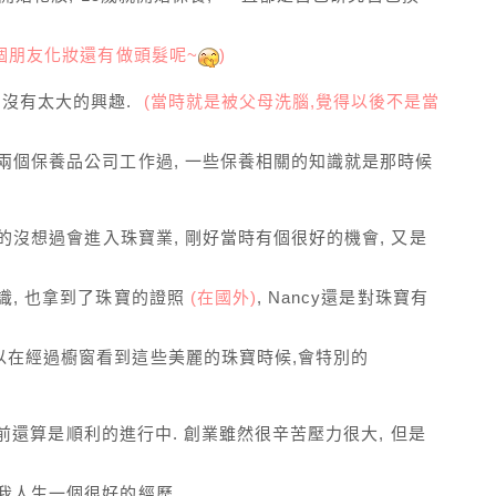
幾個朋友化妝還有做頭髮呢~
)
的沒有太大的興趣.
(當時就是被父母洗腦,覺得以後不是當
兩個保養品公司工作過, 一些保養相關的知識就是那時候
兒的沒想過會進入珠寶業, 剛好當時有個很好的機會, 又是
識, 也拿到了珠寶的證照
(在國外)
, Nancy還是對珠寶有
以在經過櫥窗看到這些美麗的珠寶時候,會特別的
 目前還算是順利的進行中. 創業雖然很辛苦壓力很大, 但是
我人生一個很好的經歷.