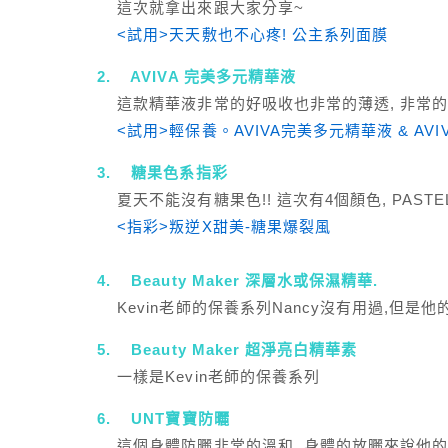
這次就拿出來跟大家分享~
<試用>天天敷也不心疼! 公主系列面膜
2. AVIVA 完美多元精華液
這款精華液非常的好吸收也非常的薄透, 非常的適
<試用>輕保養。AVIVA完美多元精華液 & AV
3. 糖果色系指彩
夏天不能沒有糖果色!! 這次有4個顏色, PASTEL橘色
<指彩>叛逆X甜美-糖果爆裂風
4. Beauty Maker 深層水或保濕精華.
Kevin老師的保養系列Nancy沒有用過,但是他
5. Beauty Maker 超淨亮白精華素
一樣是Kevin老師的保養系列
6. UNT寶寶防曬
這個身體防曬非常的溫和. 身體的放曬來說他的