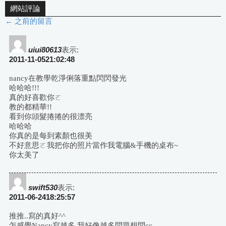
網站評論
← 之前的留言
評
論
uiui80613
表示:
2011-11-0521:02:48
導
nancy在教學乾淨俐落重點閃閃發光
哈哈哈!!!
航
真的好喜歡你ㄛ
教的都精華!!
看到你頭髮捲捲的很漂亮
哈哈哈
你真的是每到素顏也很美
不好意思ㄛ我把你的照片當作我電腦&手機的桌布~
你太美了
swift530
表示:
2011-06-2418:25:57
推推..寫的真好^^
怎感覺Nancy寫越多 我好像越多問題想問cc