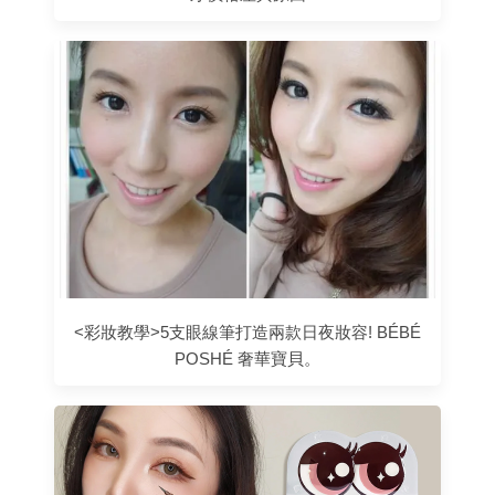
<彩妝教學>5支眼線筆打造兩款日夜妝容! BÉBÉ
POSHÉ 奢華寶貝。