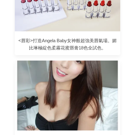
<唇彩>打造Angela Baby女神般超強美唇氣場。媚
比琳極綻色柔霧花蜜唇膏18色全試色。