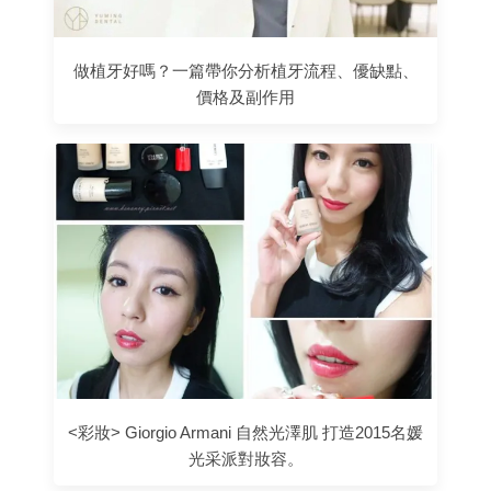
做植牙好嗎？一篇帶你分析植牙流程、優缺點、
價格及副作用
<彩妝> Giorgio Armani 自然光澤肌 打造2015名媛
光采派對妝容。