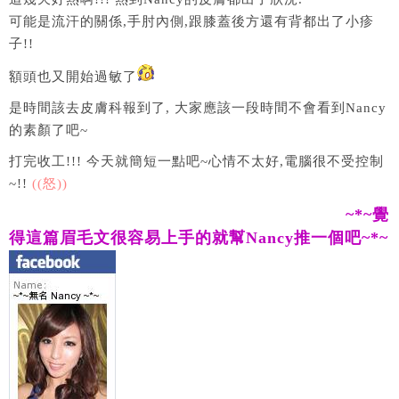
可能是流汗的關係,手肘內側,跟膝蓋後方還有背都出了小疹
子!!
額頭也又開始過敏了
是時間該去皮膚科報到了, 大家應該一段時間不會看到Nancy
的素顏了吧~
打完收工!!! 今天就簡短一點吧~心情不太好,電腦很不受控制
~!!
((怒))
~*~覺
得這篇眉毛文很容易上手的就幫Nancy推一個吧~*~