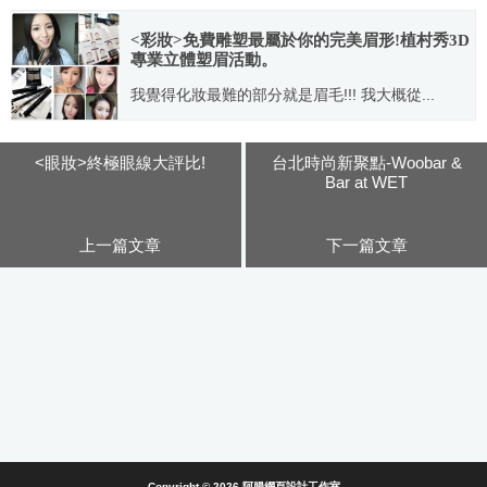
2013.05.30
<彩妝>免費雕塑最屬於你的完美眉形!植村秀3D
專業立體塑眉活動。
我覺得化妝最難的部分就是眉毛!!! 我大概從...
2015.08.23
<眼妝>終極眼線大評比!
台北時尚新聚點-Woobar &
Bar at WET
上一篇文章
下一篇文章
Copyright © 2026
阿腸網頁設計工作室