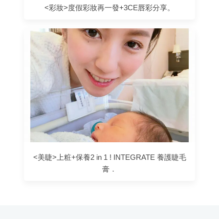
<彩妝>度假彩妝再一發+3CE唇彩分享。
<美睫>上粧+保養2 in 1 ! INTEGRATE 養護睫毛
膏．