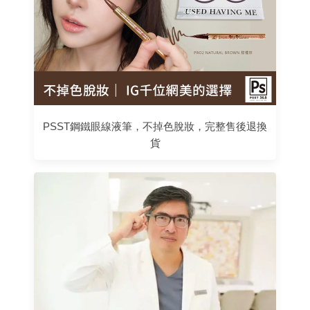
PSST鋼鐵眼線液筆，不掉色脫妝，完整售後退換
貨