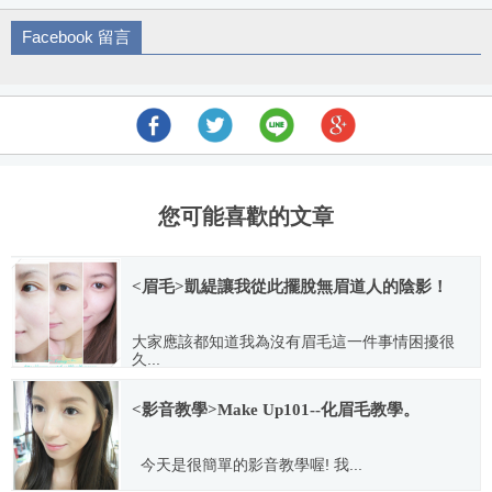
論
Facebook 留言
導
航
您可能喜歡的文章
<眉毛>凱緹讓我從此擺脫無眉道人的陰影！
大家應該都知道我為沒有眉毛這一件事情困擾很
久...
2012.08.21
<影音教學>Make Up101--化眉毛教學。
今天是很簡單的影音教學喔! 我...