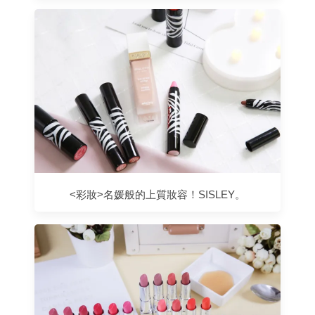
<彩妝>名媛般的上質妝容！SISLEY。