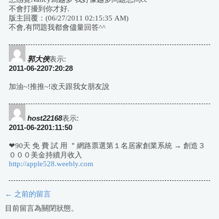
不會打擾到你才好.
版主回覆：(06/27/2011 02:15:35 AM)
不會,有問題我都會儘量回答^^
郭大俠
表示:
2011-06-2207:20:28
加油~!推推~!改天跟我女朋友說
host22168
表示:
2011-06-2201:11:50
❤90天 免 費 試 用 ＂網路票選第１名居家創業系統 → 創造３
０００美金持續月收入
http://apple528.weebly.com
← 之前的留言
評
目前留言為關閉狀態。