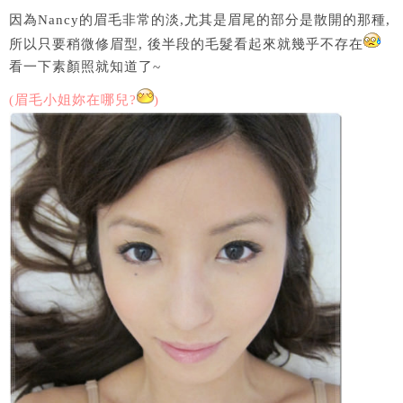
因為Nancy的眉毛非常的淡,尤其是眉尾的部分是散開的那種,
所以只要稍微修眉型, 後半段的毛髮看起來就幾乎不存在
看一下素顏照就知道了~
(眉毛小姐妳在哪兒?
)