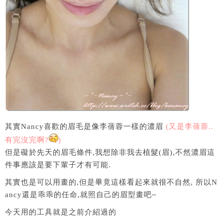
其實Nancy喜歡的眉毛是像李蒨蓉一樣的濃眉
(又是李蒨蓉..
有完沒完啊?
)
但是礙於先天的眉毛條件,我想除非我去植髮(眉),不然濃眉這
件事應該是要下輩子才有可能.
其實也是可以用畫的,但是畢竟這樣看起來就很不自然, 所以N
ancy還是乖乖的任命,就照自己的眉型畫吧~
今天用的工具就是之前介紹過的