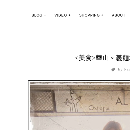
Main Menu
BLOG
VIDEO
SHOPPING
ABOUT
<美食>華山。義麵坊小
by
Na