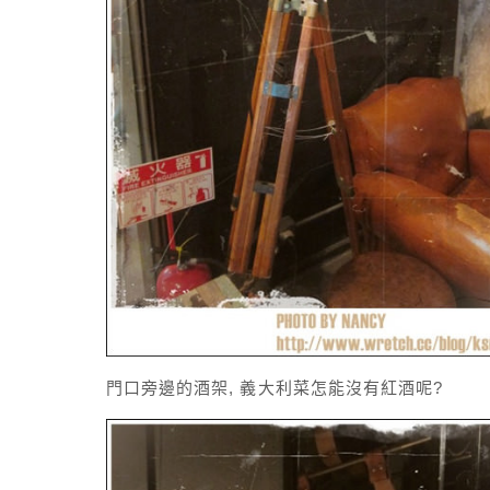
門口旁邊的酒架, 義大利菜怎能沒有紅酒呢?