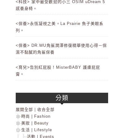
<科技> 家中最受歡迎的小三 OSIM uDream 5
感養身椅。
<保養>永恆凝視之美。La Prairie 魚子美眼系
列。
<保養> DR.WU角鯊潤澤修復精華使用心得－保
濕不黏膩的角鯊保養
<育兒>告別紅屁股！MisterBABY 護膚屁屁
膏。
分類
展開全部
|
收合全部
時尚 | Fashion
美妝 | Beauty
生活 | Lifestyle
活動 | Events