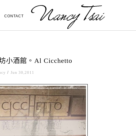
CONTACT
酒館。Al Cicchetto
ncy
/
Jun 30,2011