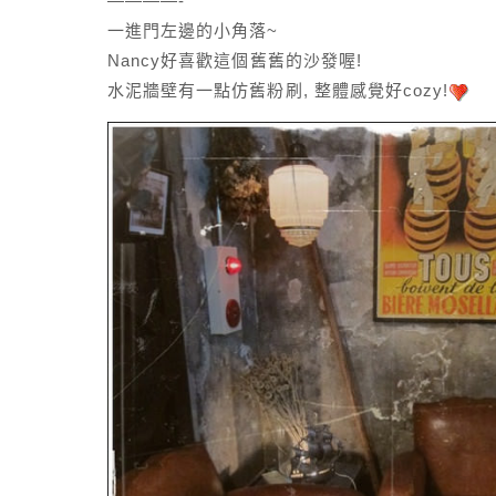
————-
一進門左邊的小角落~
Nancy好喜歡這個舊舊的沙發喔!
水泥牆壁有一點仿舊粉刷, 整體感覺好cozy!