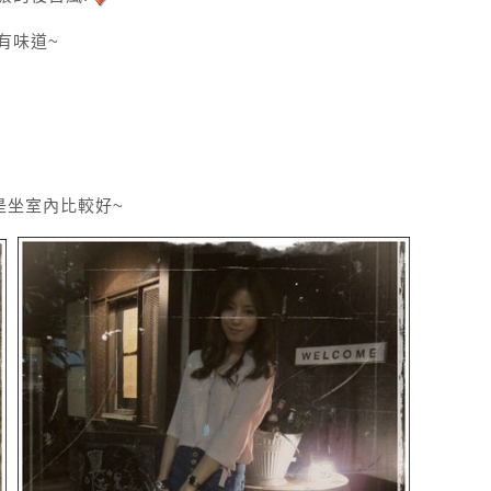
有味道~
是坐室內比較好~