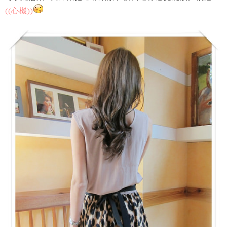
((心機))