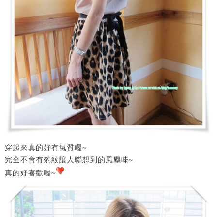
穿起來真的好有氣質喔~
完全不會有豹紋讓人聯想到的風塵味~
真的好喜歡喔~