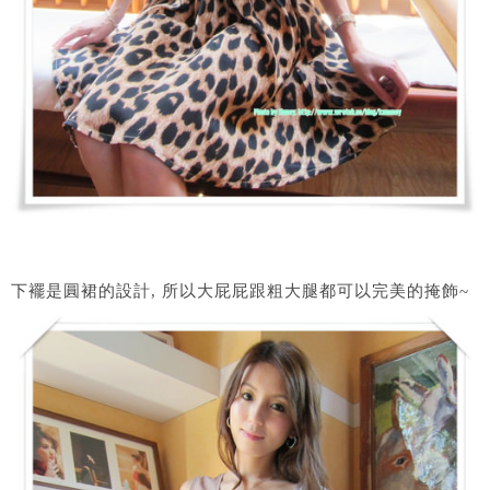
下襬是圓裙的設計, 所以大屁屁跟粗大腿都可以完美的掩飾~