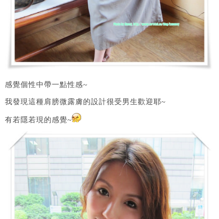
感覺個性中帶一點性感~
我發現這種肩膀微露膚的設計很受男生歡迎耶~
有若隱若現的感覺~