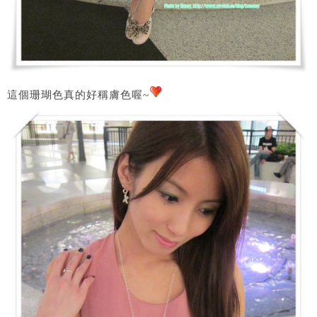
這個珊瑚色真的好稱膚色喔~