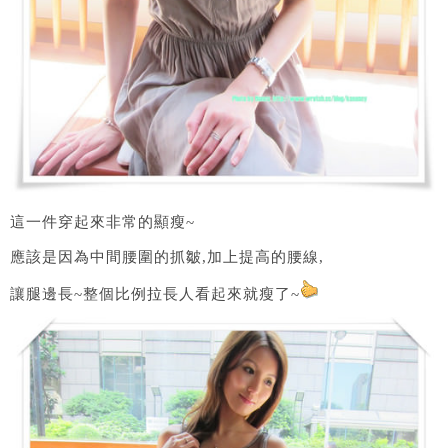
這一件穿起來非常的顯瘦~
應該是因為中間腰圍的抓皺,加上提高的腰線,
讓腿邊長~整個比例拉長人看起來就瘦了~