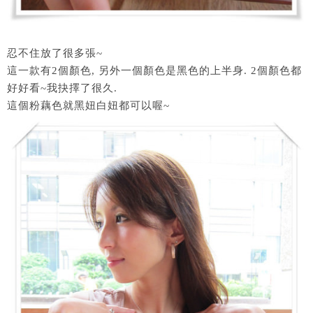
忍不住放了很多張~
這一款有2個顏色, 另外一個顏色是黑色的上半身. 2個顏色都
好好看~我抉擇了很久.
這個粉藕色就黑妞白妞都可以喔~