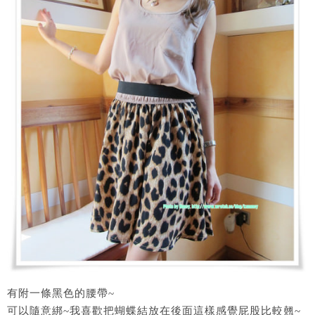
有附一條黑色的腰帶~
可以隨意綁~我喜歡把蝴蝶結放在後面這樣感覺屁股比較翹~