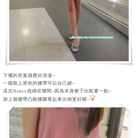
下襬的荷葉感覺好浪漫~
一樣附上黑色的腰帶可以自己綁~
這次Nancy就綁在腰間~因為本身裙子比較素一點~
加上個腰帶凸顯腰圍看起來比例更好喔~