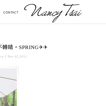
CONTACT
轉睛。SPRING✈✈
ncy
/
Nov 02,2011