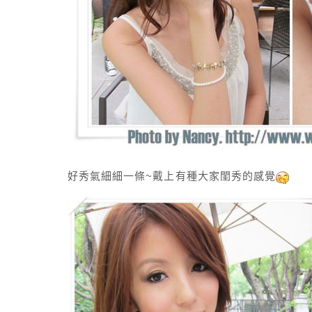
好秀氣細細一條~戴上有種大家閨秀的感覺