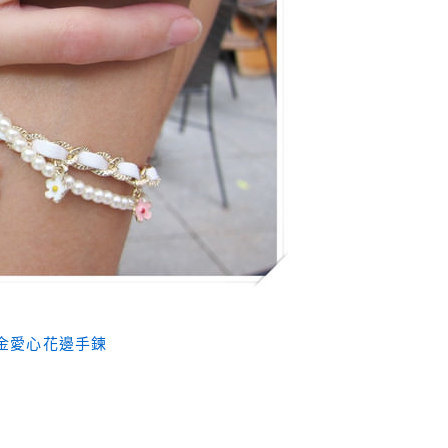
華麗金愛心花邊手鍊