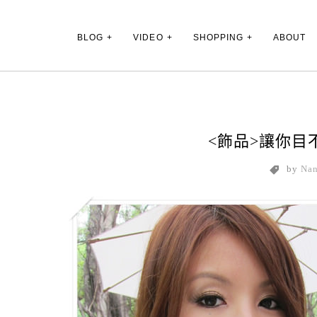
Main Menu
BLOG
VIDEO
SHOPPING
ABOUT
<飾品>讓你目不
by
Na