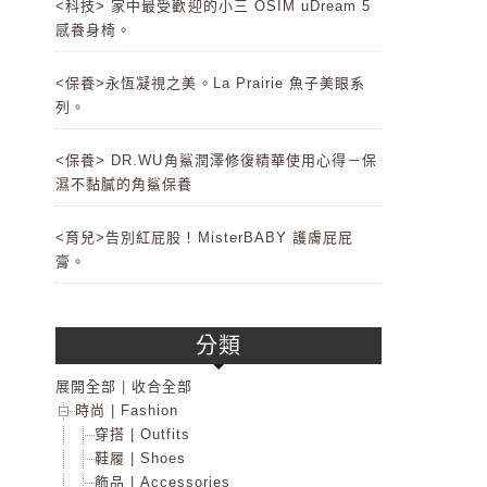
<科技> 家中最受歡迎的小三 OSIM uDream 5
感養身椅。
<保養>永恆凝視之美。La Prairie 魚子美眼系
列。
<保養> DR.WU角鯊潤澤修復精華使用心得－保
濕不黏膩的角鯊保養
<育兒>告別紅屁股！MisterBABY 護膚屁屁
膏。
分類
展開全部
|
收合全部
時尚 | Fashion
穿搭 | Outfits
鞋履 | Shoes
飾品 | Accessories