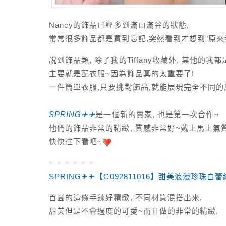
Nancy的飾品已經多到滿山滿谷的狀態,
常常很多飾品都是買到忘記,突然看到才想到”原來
說到飾品類, 除了我的Tiffany收藏外, 其他的
主要就是配衣服~因為飾品真的太重要了!
一件簡單衣服,只要挑對飾品,就能展現完全不同的
SPRING✈✈
是一個新的賣家, 也是第一次合作~
他們的飾品非常的精緻, 質感非常好~戴上馬上氣質
快快往下看吧~
——————
SPRING✈✈【C092811016】甜美浪漫珍珠白
首圖的這條手鍊好精緻, 不同材質混搭出來,
甜美但是不會過度的可愛~
而且做的非常的精緻,