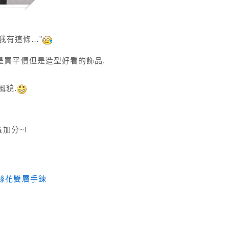
我有這條…”
我都是買平價但是造型好看的飾品.
風貌.
加分~!
蕾絲花雙層手鍊