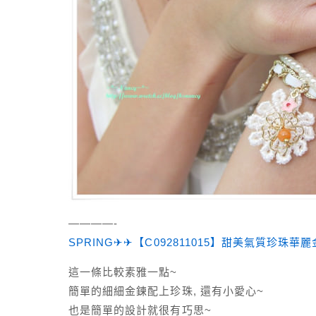
————-
SPRING✈✈【C092811015】甜美氣質珍珠
這一條比較素雅一點~
簡單的細細金鍊配上珍珠, 還有小愛心~
也是簡單的設計就很有巧思~