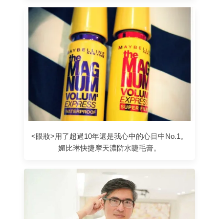
<眼妝>用了超過10年還是我心中的心目中No.1。
媚比琳快捷摩天濃防水睫毛膏。