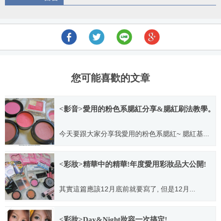
導
航
您可能喜歡的文章
<影音>愛用的粉色系腮紅分享&腮紅刷法教學。
今天要跟大家分享我愛用的粉色系腮紅~ 腮紅基...
2011.11.13
<彩妝>精華中的精華!年度愛用彩妝品大公開!
其實這篇應該12月底前就要寫了, 但是12月...
2012.02.15
<彩妝>Day&Night妝容一次搞定!