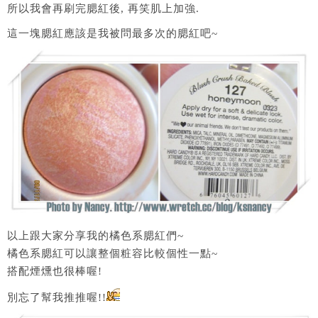
所以我會再刷完腮紅後, 再笑肌上加強.
這一塊腮紅應該是我被問最多次的腮紅吧~
以上跟大家分享我的橘色系腮紅們~
橘色系腮紅可以讓整個粧容比較個性一點~
搭配煙燻也很棒喔!
別忘了幫我推推喔!!