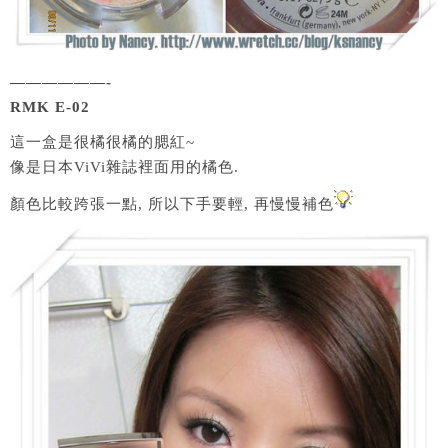
——————-
RMK E-02
這一盒是很橘很橘的腮紅~
像是日本ViVi雜誌裡面用的橘色.
顏色比較跨張一點, 所以下手要輕, 再慢慢補色