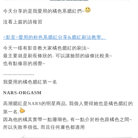
今天分享的是我愛用的橘色系腮紅們~
沒看上篇的請複習
<影音>愛用的粉色系腮紅分享&腮紅刷法教學。
今天一樣有影音教大家橘色腮紅的刷法~
最主要就是刷長條狀的. 可以讓臉部的線條比較美~
也有點修容的感覺~
——————-
我愛用的橘色腮紅第一名
NARS-ORGASM
高潮腮紅是NARS的明星商品, 我個人覺得她也是橘色腮紅的
第一名.
因為他的橘其實帶一點珊瑚色, 有一點介於粉色跟橘色之間~
所以失敗率很低, 而且任何膚色都適用