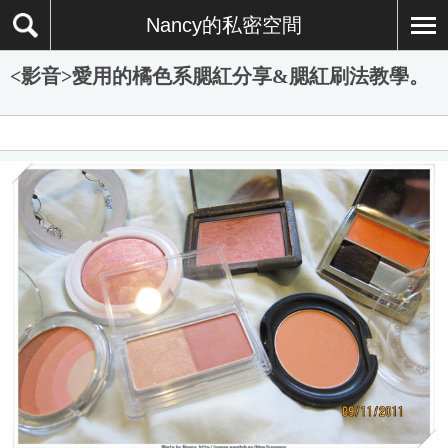
Nancy的私密空間
<影音>愛用的橘色系腮紅分享&腮紅刷法教學。